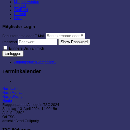
Mitglied werden
Jugend
Wettfahrt
Umwelt
Links
Mitglieder-Login
Benutzername oder E-Mail
Show Password
Passwort
Erinnere Dich an mich
Einloggen
Zugangsdaten vergessen?
Terminkalender
Nach Jahr
Nach Monat
Nach Woche
Heute
Flaggenparade Ansegeln TSC 2024
Samstag, 13. April 2024, 14:00 Uhr
Aufrufe
: 2502
Ort
TSC
anschließend Grillparty
TSC-Webcams