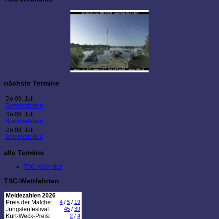
nächste Termine
Do 09. Juli
Sommerferien
Do 09. Juli
Sommerferien
Do 09. Juli
Sommerferien
alle Termine
TSC-Kalender
TSC-Wettfahrten
Meldezahlen 2026
Preis der Malche:
4
/
5
/
19
Jüngstenfestival:
45
/
39
Kurt-Weck-Preis:
2
/
4