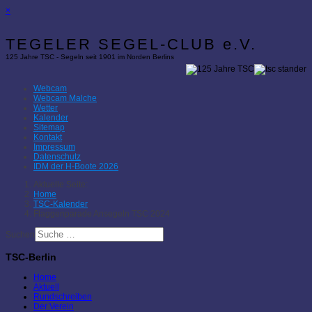
×
TEGELER SEGEL-CLUB e.V.
125 Jahre TSC - Segeln seit 1901 im Norden Berlins
Webcam
Webcam Malche
Wetter
Kalender
Sitemap
Kontakt
Impressum
Datenschutz
IDM der H-Boote 2026
Aktuelle Seite:
Home
TSC-Kalender
Flaggenparade Ansegeln TSC 2024
Suchen
TSC-Berlin
Home
Aktuell
Rundschreiben
Der Verein