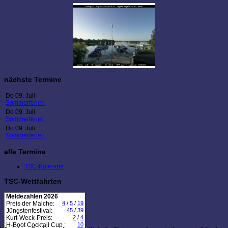
nächste Termine
Do 09. Juli
Sommerferien
Do 09. Juli
Sommerferien
Do 09. Juli
Sommerferien
alle Termine
TSC-Kalender
TSC-Wettfahrten
Meldezahlen 2026
Preis der Malche:
4
/
5
/
19
Jüngstenfestival:
45
/
39
Kurt-Weck-Preis:
2
/
4
H-Boot Cocktail Cup :
10