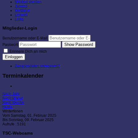
Mitglied werden
Jugend
Wettfahrt
Umwelt
Links
Mitglieder-Login
Benutzername oder E-Mail
Show Password
Passwort
Erinnere Dich an mich
Einloggen
Zugangsdaten vergessen?
Terminkalender
Nach Jahr
Nach Monat
Nach Woche
Heute
Winterferien
Vom Samstag, 01. Februar 2025
Bis Sonntag, 09. Februar 2025
Aufrufe
: 5191
TSC-Webcams