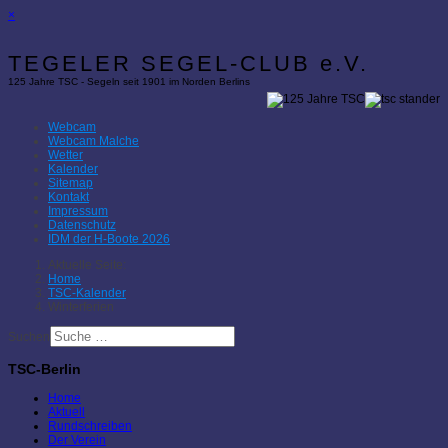
×
TEGELER SEGEL-CLUB e.V.
125 Jahre TSC - Segeln seit 1901 im Norden Berlins
Webcam
Webcam Malche
Wetter
Kalender
Sitemap
Kontakt
Impressum
Datenschutz
IDM der H-Boote 2026
Aktuelle Seite:
Home
TSC-Kalender
Winterferien
Suchen
TSC-Berlin
Home
Aktuell
Rundschreiben
Der Verein