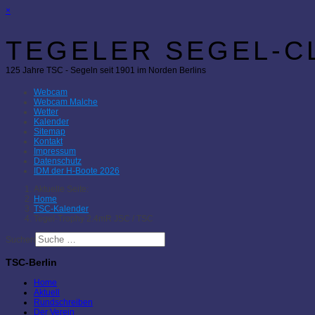
×
TEGELER SEGEL-CL
125 Jahre TSC - Segeln seit 1901 im Norden Berlins
Webcam
Webcam Malche
Wetter
Kalender
Sitemap
Kontakt
Impressum
Datenschutz
IDM der H-Boote 2026
Aktuelle Seite:
Home
TSC-Kalender
Tegel-Trophy 2.4mR JSC / TSC
Suchen
TSC-Berlin
Home
Aktuell
Rundschreiben
Der Verein