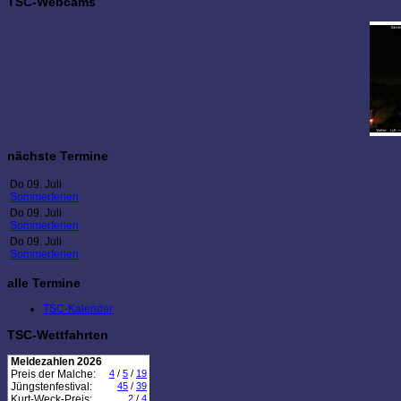
TSC-Webcams
nächste Termine
Do 09. Juli
Sommerferien
Do 09. Juli
Sommerferien
Do 09. Juli
Sommerferien
alle Termine
TSC-Kalender
TSC-Wettfahrten
Meldezahlen 2026
Preis der Malche:
4
/
5
/
19
Jüngstenfestival:
45
/
39
Kurt-Weck-Preis:
2
/
4