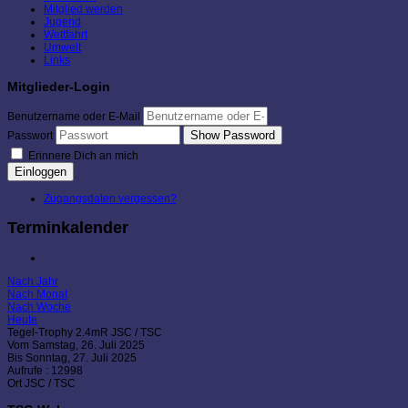
Mitglied werden
Jugend
Wettfahrt
Umwelt
Links
Mitglieder-Login
Benutzername oder E-Mail
Show Password
Passwort
Erinnere Dich an mich
Einloggen
Zugangsdaten vergessen?
Terminkalender
Nach Jahr
Nach Monat
Nach Woche
Heute
Tegel-Trophy 2.4mR JSC / TSC
Vom Samstag, 26. Juli 2025
Bis Sonntag, 27. Juli 2025
Aufrufe
: 12998
Ort
JSC / TSC