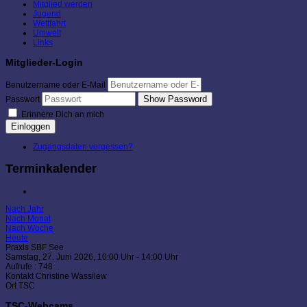
Mitglied werden
Jugend
Wettfahrt
Umwelt
Links
Mitglieder-Login
Benutzername oder E-Mail
Show Password
Passwort
Erinnere Dich an mich
Einloggen
Zugangsdaten vergessen?
Terminkalender
Nach Jahr
Nach Monat
Nach Woche
Heute
Praxis SBF See
Samstag, 27. Juni 2026, 10:00 Uhr - 14:00 Uhr
Aufrufe
: 748
Kontakt
Christine Wassilew
Ort
TSC
TSC-Webcams