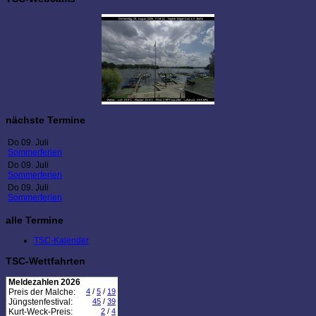
nächste Termine
Do 09. Juli
Sommerferien
Do 09. Juli
Sommerferien
Do 09. Juli
Sommerferien
alle Termine
TSC-Kalender
TSC-Wettfahrten
Meldezahlen 2026
Preis der Malche:
4
/
5
/
19
Jüngstenfestival:
45
/
39
Kurt-Weck-Preis:
2
/
4