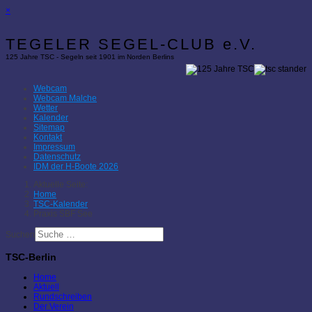
×
TEGELER SEGEL-CLUB e.V.
125 Jahre TSC - Segeln seit 1901 im Norden Berlins
Webcam
Webcam Malche
Wetter
Kalender
Sitemap
Kontakt
Impressum
Datenschutz
IDM der H-Boote 2026
Aktuelle Seite:
Home
TSC-Kalender
Praxis SBF See
Suchen
TSC-Berlin
Home
Aktuell
Rundschreiben
Der Verein