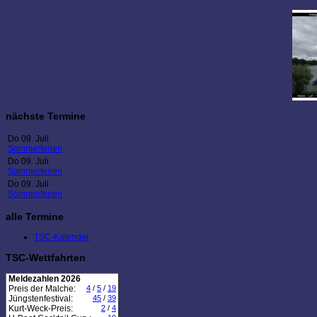
nächste Termine
Do 09. Juli
Sommerferien
Do 09. Juli
Sommerferien
Do 09. Juli
Sommerferien
alle Termine
TSC-Kalender
TSC-Wettfahrten
Meldezahlen 2026
Preis der Malche:
4
/
5
/
19
Jüngstenfestival:
45
/
39
Kurt-Weck-Preis:
2
/
4