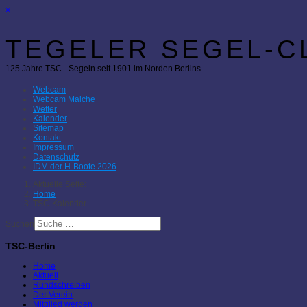
×
TEGELER SEGEL-CL
125 Jahre TSC - Segeln seit 1901 im Norden Berlins
Webcam
Webcam Malche
Wetter
Kalender
Sitemap
Kontakt
Impressum
Datenschutz
IDM der H-Boote 2026
Aktuelle Seite:
Home
TSC-Kalender
Suchen
TSC-Berlin
Home
Aktuell
Rundschreiben
Der Verein
Mitglied werden