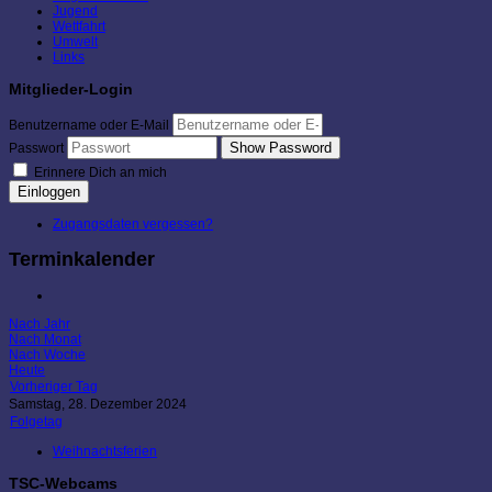
Jugend
Wettfahrt
Umwelt
Links
Mitglieder-Login
Benutzername oder E-Mail
Show Password
Passwort
Erinnere Dich an mich
Einloggen
Zugangsdaten vergessen?
Terminkalender
Nach Jahr
Nach Monat
Nach Woche
Heute
Vorheriger Tag
Samstag, 28. Dezember 2024
Folgetag
Weihnachtsferien
TSC-Webcams