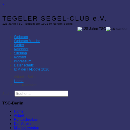
×
TEGELER SEGEL-CLUB e.V.
125 Jahre TSC - Segeln seit 1901 im Norden Berlins
Webcam
Webcam Malche
Wetter
Kalender
Sitemap
Kontakt
Impressum
Datenschutz
IDM der H-Boote 2026
Aktuelle Seite:
Home
TSC-Kalender
Suchen
TSC-Berlin
Home
Aktuell
Rundschreiben
Der Verein
Mitglied werden