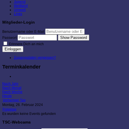
Jugend
Wettfahrt
Umwelt
Links
Mitglieder-Login
Benutzername oder E-Mail
Show Password
Passwort
Erinnere Dich an mich
Einloggen
Zugangsdaten vergessen?
Terminkalender
Nach Jahr
Nach Monat
Nach Woche
Heute
Vorheriger Tag
Montag, 26. Februar 2024
Folgetag
Es wurden keine Events gefunden
TSC-Webcams