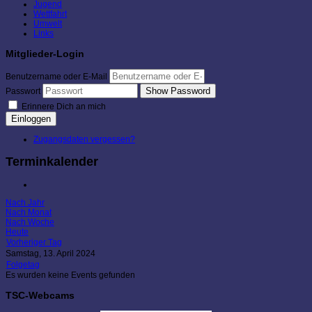
Jugend
Wettfahrt
Umwelt
Links
Mitglieder-Login
Benutzername oder E-Mail
Show Password
Passwort
Erinnere Dich an mich
Einloggen
Zugangsdaten vergessen?
Terminkalender
Nach Jahr
Nach Monat
Nach Woche
Heute
Vorheriger Tag
Samstag, 13. April 2024
Folgetag
Es wurden keine Events gefunden
TSC-Webcams