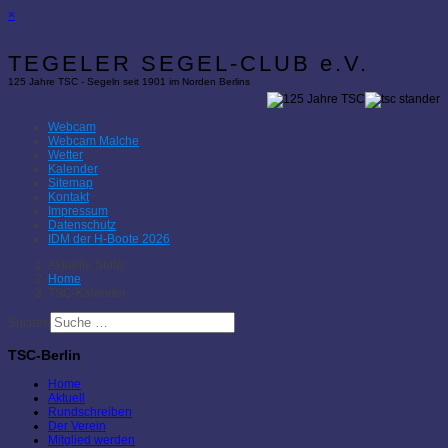
×
TEGELER SEGEL-CLUB e.V.
125 Jahre TSC - Segeln seit 1901 im Norden Berlins
Webcam
Webcam Malche
Wetter
Kalender
Sitemap
Kontakt
Impressum
Datenschutz
IDM der H-Boote 2026
Aktuelle Seite:
Home
TSC-Kalender
Suchen
TSC-Berlin
Home
Aktuell
Rundschreiben
Der Verein
Mitglied werden