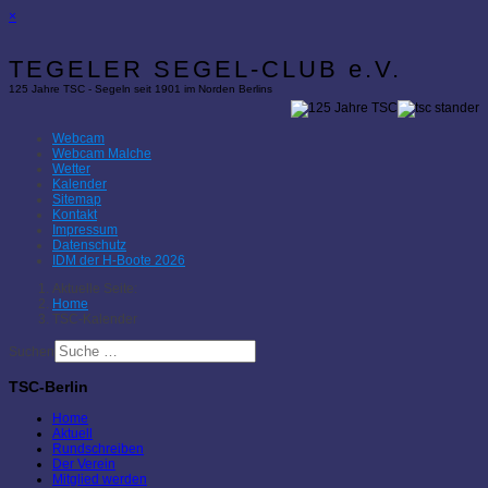
×
TEGELER SEGEL-CLUB e.V.
125 Jahre TSC - Segeln seit 1901 im Norden Berlins
Webcam
Webcam Malche
Wetter
Kalender
Sitemap
Kontakt
Impressum
Datenschutz
IDM der H-Boote 2026
Aktuelle Seite:
Home
TSC-Kalender
Suchen
TSC-Berlin
Home
Aktuell
Rundschreiben
Der Verein
Mitglied werden