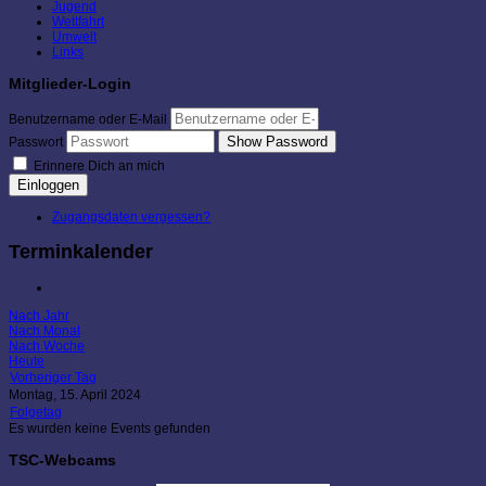
Jugend
Wettfahrt
Umwelt
Links
Mitglieder-Login
Benutzername oder E-Mail
Show Password
Passwort
Erinnere Dich an mich
Einloggen
Zugangsdaten vergessen?
Terminkalender
Nach Jahr
Nach Monat
Nach Woche
Heute
Vorheriger Tag
Montag, 15. April 2024
Folgetag
Es wurden keine Events gefunden
TSC-Webcams