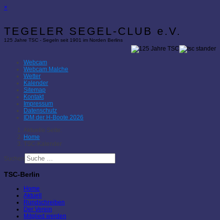
×
TEGELER SEGEL-CLUB e.V.
125 Jahre TSC - Segeln seit 1901 im Norden Berlins
Webcam
Webcam Malche
Wetter
Kalender
Sitemap
Kontakt
Impressum
Datenschutz
IDM der H-Boote 2026
Aktuelle Seite:
Home
TSC-Kalender
Suchen
TSC-Berlin
Home
Aktuell
Rundschreiben
Der Verein
Mitglied werden