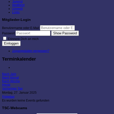
Jugend
Wettfahrt
Umwelt
Links
Mitglieder-Login
Benutzername oder E-Mail
Show Password
Passwort
Erinnere Dich an mich
Einloggen
Zugangsdaten vergessen?
Terminkalender
Nach Jahr
Nach Monat
Nach Woche
Heute
Vorheriger Tag
Montag, 27. Januar 2025
Folgetag
Es wurden keine Events gefunden
TSC-Webcams