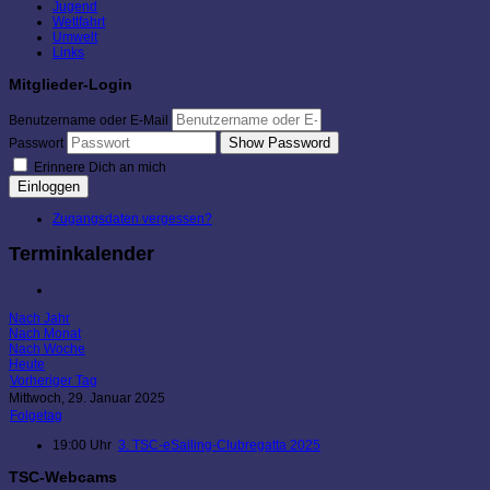
Jugend
Wettfahrt
Umwelt
Links
Mitglieder-Login
Benutzername oder E-Mail
Show Password
Passwort
Erinnere Dich an mich
Einloggen
Zugangsdaten vergessen?
Terminkalender
Nach Jahr
Nach Monat
Nach Woche
Heute
Vorheriger Tag
Mittwoch, 29. Januar 2025
Folgetag
19:00 Uhr
3. TSC-eSailing-Clubregatta 2025
TSC-Webcams