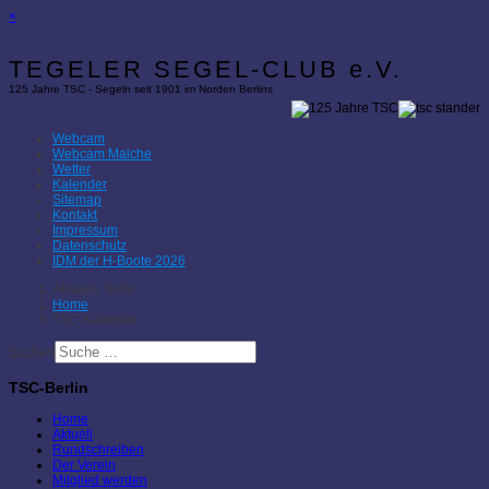
×
TEGELER SEGEL-CLUB e.V.
125 Jahre TSC - Segeln seit 1901 im Norden Berlins
Webcam
Webcam Malche
Wetter
Kalender
Sitemap
Kontakt
Impressum
Datenschutz
IDM der H-Boote 2026
Aktuelle Seite:
Home
TSC-Kalender
Suchen
TSC-Berlin
Home
Aktuell
Rundschreiben
Der Verein
Mitglied werden