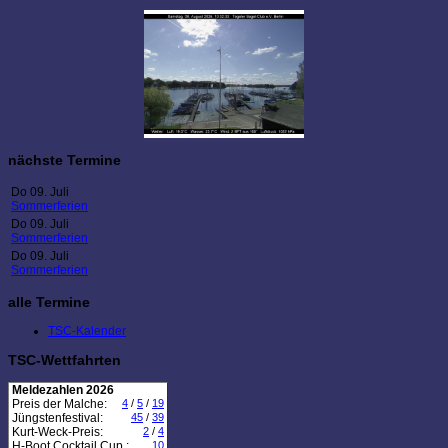
nächste Termine
Do 09. Juli
Sommerferien
Do 09. Juli
Sommerferien
Do 09. Juli
Sommerferien
alle Termine
TSC-Kalender
TSC-Wettfahrten
Meldezahlen 2026
Preis der Malche:
4
/
5
/
19
Jüngstenfestival:
45
/
39
Kurt-Weck-Preis:
2
/
4
H-Boot Cocktail Cup :
10