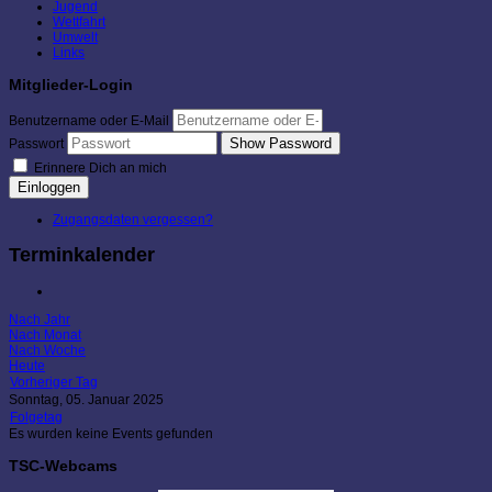
Jugend
Wettfahrt
Umwelt
Links
Mitglieder-Login
Benutzername oder E-Mail
Show Password
Passwort
Erinnere Dich an mich
Einloggen
Zugangsdaten vergessen?
Terminkalender
Nach Jahr
Nach Monat
Nach Woche
Heute
Vorheriger Tag
Sonntag, 05. Januar 2025
Folgetag
Es wurden keine Events gefunden
TSC-Webcams