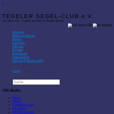
×
TEGELER SEGEL-CLUB e.V.
125 Jahre TSC - Segeln seit 1901 im Norden Berlins
Webcam
Webcam Malche
Wetter
Kalender
Sitemap
Kontakt
Impressum
Datenschutz
IDM der H-Boote 2026
Aktuelle Seite:
Home
TSC-Kalender
Suchen
TSC-Berlin
Home
Aktuell
Rundschreiben
Der Verein
Mitglied werden