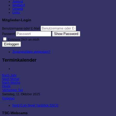
Jugend
Wettfahrt
Umwelt
Links
Mitglieder-Login
Benutzername oder E-Mail
Show Password
Passwort
Erinnere Dich an mich
Einloggen
Zugangsdaten vergessen?
Terminkalender
Nach Jahr
Nach Monat
Nach Woche
Heute
Vorheriger Tag
Samstag, 11. Oktober 2025
Folgetag
Nord-Cup-Tegel Yardstick SSCO
TSC-Webcams