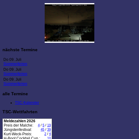
nächste Termine
Do 09. Juli
Sommerferien
Do 09. Juli
Sommerferien
Do 09. Juli
Sommerferien
alle Termine
TSC-Kalender
TSC-Wettfahrten
Meldezahlen 2026
Preis der Malche:
4
/
5
/
19
Jüngstenfestival:
45
/
39
Kurt-Weck-Preis:
2
/
4
H-Boot Cocktail Cup :
10