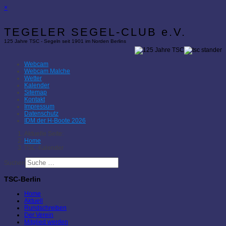
×
TEGELER SEGEL-CLUB e.V.
125 Jahre TSC - Segeln seit 1901 im Norden Berlins
Webcam
Webcam Malche
Wetter
Kalender
Sitemap
Kontakt
Impressum
Datenschutz
IDM der H-Boote 2026
Aktuelle Seite:
Home
TSC-Kalender
Suchen
TSC-Berlin
Home
Aktuell
Rundschreiben
Der Verein
Mitglied werden