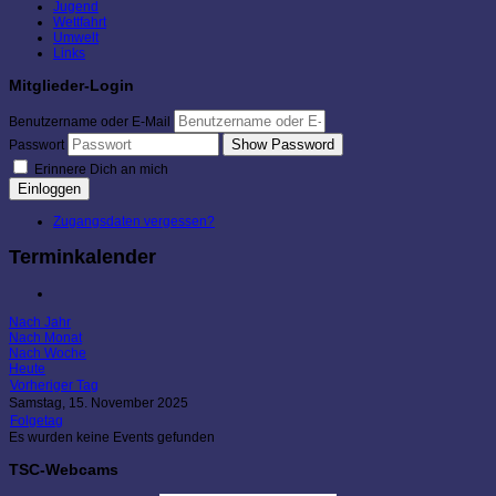
Jugend
Wettfahrt
Umwelt
Links
Mitglieder-Login
Benutzername oder E-Mail
Show Password
Passwort
Erinnere Dich an mich
Einloggen
Zugangsdaten vergessen?
Terminkalender
Nach Jahr
Nach Monat
Nach Woche
Heute
Vorheriger Tag
Samstag, 15. November 2025
Folgetag
Es wurden keine Events gefunden
TSC-Webcams