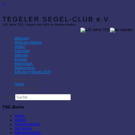
×
TEGELER SEGEL-CLUB e.V.
125 Jahre TSC - Segeln seit 1901 im Norden Berlins
Webcam
Webcam Malche
Wetter
Kalender
Sitemap
Kontakt
Impressum
Datenschutz
IDM der H-Boote 2026
Aktuelle Seite:
Home
TSC-Kalender
Suchen
TSC-Berlin
Home
Aktuell
Rundschreiben
Der Verein
Mitglied werden