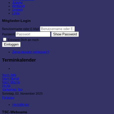
Jugend
Wettfahrt
Umwelt
Links
Mitglieder-Login
Benutzername oder E-Mail
Show Password
Passwort
Erinnere Dich an mich
Einloggen
Zugangsdaten vergessen?
Terminkalender
Nach Jahr
Nach Monat
Nach Woche
Heute
Vorheriger Tag
Sonntag, 02. November 2025
Folgetag
Herbstferien
TSC-Webcams