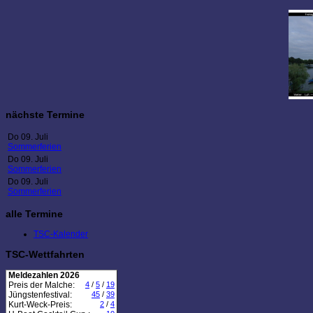
nächste Termine
Do 09. Juli
Sommerferien
Do 09. Juli
Sommerferien
Do 09. Juli
Sommerferien
alle Termine
TSC-Kalender
TSC-Wettfahrten
Meldezahlen 2026
Preis der Malche:
4
/
5
/
19
Jüngstenfestival:
45
/
39
Kurt-Weck-Preis:
2
/
4