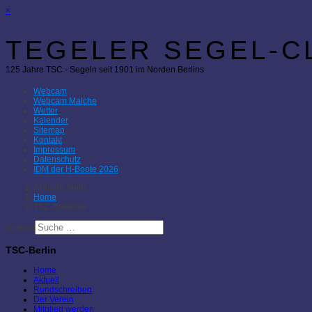
×
TEGELER SEGEL-CL
125 Jahre TSC - Segeln seit 1901 im Norden Berlins
Webcam
Webcam Malche
Wetter
Kalender
Sitemap
Kontakt
Impressum
Datenschutz
IDM der H-Boote 2026
Aktuelle Seite:
Home
TSC-Kalender
Suchen
TSC-Berlin
Home
Aktuell
Rundschreiben
Der Verein
Mitglied werden