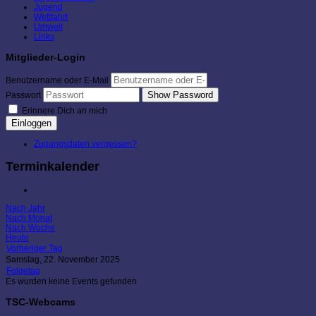
Jugend
Wettfahrt
Umwelt
Links
Mitglieder-Login
Benutzername oder E-Mail
Show Password
Passwort
Erinnere Dich an mich
Einloggen
Zugangsdaten vergessen?
Terminkalender
Nach Jahr
Nach Monat
Nach Woche
Heute
Vorheriger Tag
Samstag, 22. November 2025
Folgetag
Es wurden keine Events gefunden
TSC-Webcams