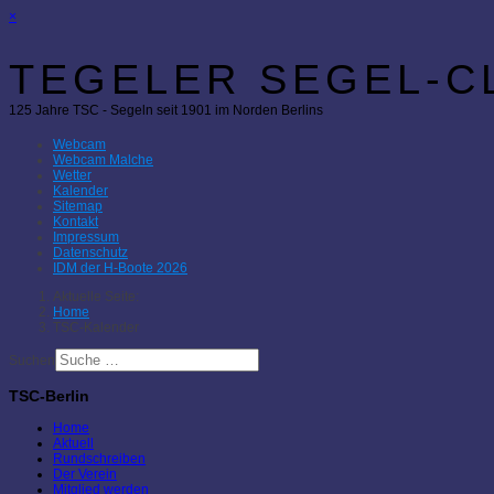
×
TEGELER SEGEL-CL
125 Jahre TSC - Segeln seit 1901 im Norden Berlins
Webcam
Webcam Malche
Wetter
Kalender
Sitemap
Kontakt
Impressum
Datenschutz
IDM der H-Boote 2026
Aktuelle Seite:
Home
TSC-Kalender
Suchen
TSC-Berlin
Home
Aktuell
Rundschreiben
Der Verein
Mitglied werden