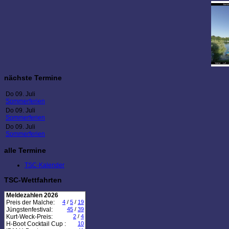
nächste Termine
Do 09. Juli
Sommerferien
Do 09. Juli
Sommerferien
Do 09. Juli
Sommerferien
alle Termine
TSC-Kalender
TSC-Wettfahrten
Meldezahlen 2026
Preis der Malche:
4
/
5
/
19
Jüngstenfestival:
45
/
39
Kurt-Weck-Preis:
2
/
4
H-Boot Cocktail Cup :
10