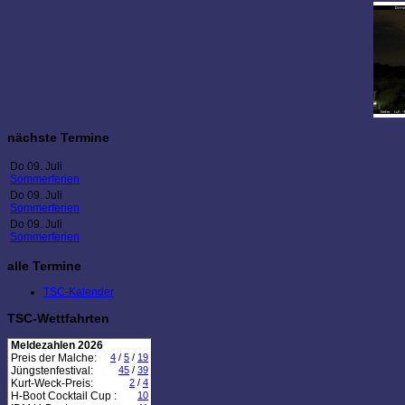
nächste Termine
Do 09. Juli
Sommerferien
Do 09. Juli
Sommerferien
Do 09. Juli
Sommerferien
alle Termine
TSC-Kalender
TSC-Wettfahrten
Meldezahlen 2026
Preis der Malche:
4
/
5
/
19
Jüngstenfestival:
45
/
39
Kurt-Weck-Preis:
2
/
4
H-Boot Cocktail Cup :
10