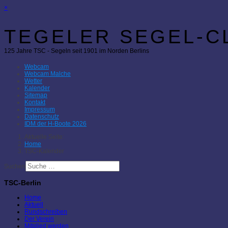
×
TEGELER SEGEL-CL
125 Jahre TSC - Segeln seit 1901 im Norden Berlins
Webcam
Webcam Malche
Wetter
Kalender
Sitemap
Kontakt
Impressum
Datenschutz
IDM der H-Boote 2026
Aktuelle Seite:
Home
TSC-Kalender
Suchen
TSC-Berlin
Home
Aktuell
Rundschreiben
Der Verein
Mitglied werden