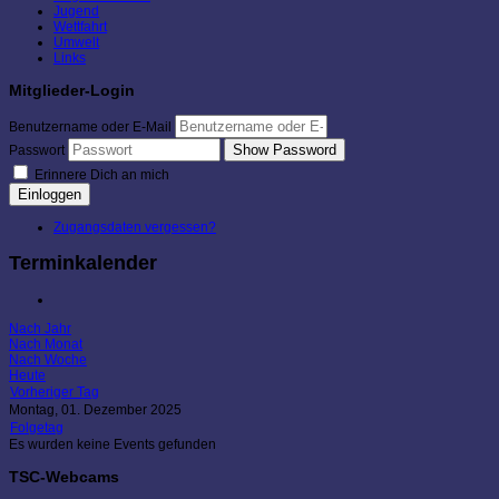
Jugend
Wettfahrt
Umwelt
Links
Mitglieder-Login
Benutzername oder E-Mail
Show Password
Passwort
Erinnere Dich an mich
Einloggen
Zugangsdaten vergessen?
Terminkalender
Nach Jahr
Nach Monat
Nach Woche
Heute
Vorheriger Tag
Montag, 01. Dezember 2025
Folgetag
Es wurden keine Events gefunden
TSC-Webcams