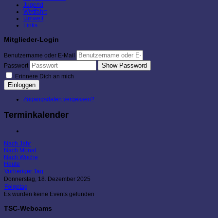
Jugend
Wettfahrt
Umwelt
Links
Mitglieder-Login
Benutzername oder E-Mail
Show Password
Passwort
Erinnere Dich an mich
Einloggen
Zugangsdaten vergessen?
Terminkalender
Nach Jahr
Nach Monat
Nach Woche
Heute
Vorheriger Tag
Donnerstag, 18. Dezember 2025
Folgetag
Es wurden keine Events gefunden
TSC-Webcams