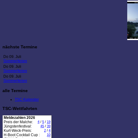
nächste Termine
Do 09. Juli
Sommerferien
Do 09. Juli
Sommerferien
Do 09. Juli
Sommerferien
alle Termine
TSC-Kalender
TSC-Wettfahrten
Meldezahlen 2026
Preis der Malche:
4
/
5
/
19
Jüngstenfestival:
45
/
39
Kurt-Weck-Preis:
2
/
4
H-Boot Cocktail Cup :
10