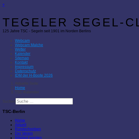
×
TEGELER SEGEL-CL
125 Jahre TSC - Segeln seit 1901 im Norden Berlins
Webcam
Webcam Malche
Wetter
Kalender
Sitemap
Kontakt
Impressum
Datenschutz
IDM der H-Boote 2026
Aktuelle Seite:
Home
TSC-Kalender
Suchen
TSC-Berlin
Home
Aktuell
Rundschreiben
Der Verein
Mitglied werden