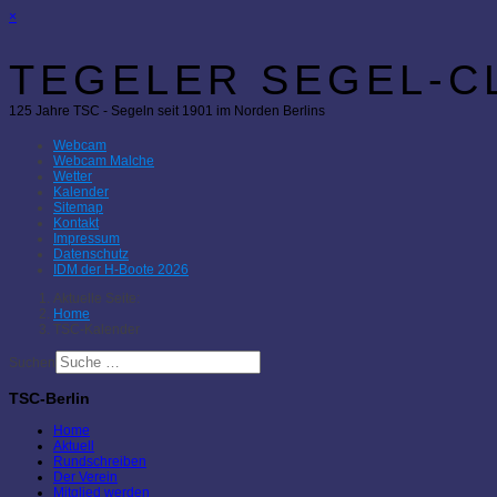
×
TEGELER SEGEL-CL
125 Jahre TSC - Segeln seit 1901 im Norden Berlins
Webcam
Webcam Malche
Wetter
Kalender
Sitemap
Kontakt
Impressum
Datenschutz
IDM der H-Boote 2026
Aktuelle Seite:
Home
TSC-Kalender
Suchen
TSC-Berlin
Home
Aktuell
Rundschreiben
Der Verein
Mitglied werden