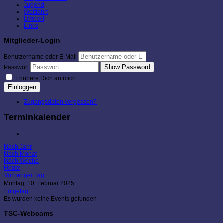
Jugend
Wettfahrt
Umwelt
Links
Mitglieder-Login
Benutzername oder E-Mail
Show Password
Passwort
Erinnere Dich an mich
Einloggen
Zugangsdaten vergessen?
Terminkalender
Nach Jahr
Nach Monat
Nach Woche
Heute
Vorheriger Tag
Montag, 10. Februar 2025
Folgetag
Es wurden keine Events gefunden
TSC-Webcams