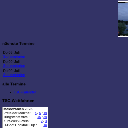
nächste Termine
Do 09. Juli
Sommerferien
Do 09. Juli
Sommerferien
Do 09. Juli
Sommerferien
alle Termine
TSC-Kalender
TSC-Wettfahrten
Meldezahlen 2026
Preis der Malche:
4
/
5
/
19
Jüngstenfestival:
45
/
39
Kurt-Weck-Preis:
2
/
4
H-Boot Cocktail Cup :
10