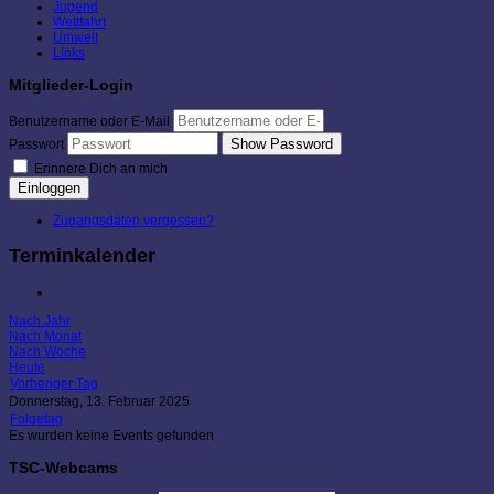
Jugend
Wettfahrt
Umwelt
Links
Mitglieder-Login
Benutzername oder E-Mail
Show Password
Passwort
Erinnere Dich an mich
Einloggen
Zugangsdaten vergessen?
Terminkalender
Nach Jahr
Nach Monat
Nach Woche
Heute
Vorheriger Tag
Donnerstag, 13. Februar 2025
Folgetag
Es wurden keine Events gefunden
TSC-Webcams