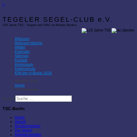
×
TEGELER SEGEL-CLUB e.V.
125 Jahre TSC - Segeln seit 1901 im Norden Berlins
Webcam
Webcam Malche
Wetter
Kalender
Sitemap
Kontakt
Impressum
Datenschutz
IDM der H-Boote 2026
Aktuelle Seite:
Home
TSC-Kalender
Suchen
TSC-Berlin
Home
Aktuell
Rundschreiben
Der Verein
Mitglied werden