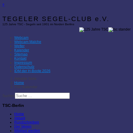
×
TEGELER SEGEL-CLUB e.V.
125 Jahre TSC - Segeln seit 1901 im Norden Berlins
Webcam
Webcam Malche
Wetter
Kalender
Sitemap
Kontakt
Impressum
Datenschutz
IDM der H-Boote 2026
Aktuelle Seite:
Home
TSC-Kalender
Suchen
TSC-Berlin
Home
Aktuell
Rundschreiben
Der Verein
Mitglied werden