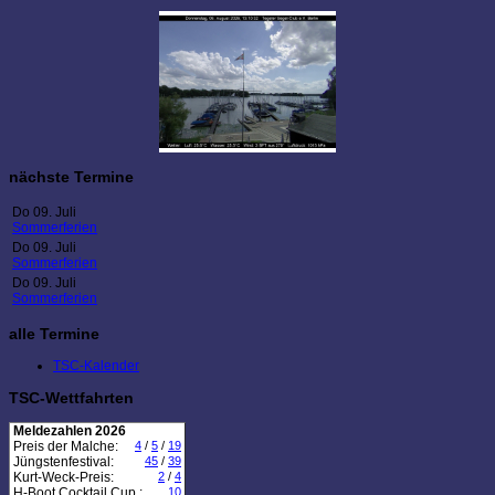
nächste Termine
Do 09. Juli
Sommerferien
Do 09. Juli
Sommerferien
Do 09. Juli
Sommerferien
alle Termine
TSC-Kalender
TSC-Wettfahrten
Meldezahlen 2026
Preis der Malche:
4
/
5
/
19
Jüngstenfestival:
45
/
39
Kurt-Weck-Preis:
2
/
4
H-Boot Cocktail Cup :
10