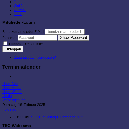
Jugend
Wettfahrt
Umwelt
Links
Mitglieder-Login
Benutzername oder E-Mail
Show Password
Passwort
Erinnere Dich an mich
Einloggen
Zugangsdaten vergessen?
Terminkalender
Nach Jahr
Nach Monat
Nach Woche
Heute
Vorheriger Tag
Dienstag, 18. Februar 2025
Folgetag
19:00 Uhr
5. TSC-eSailing-Clubregatta 2025
TSC-Webcams