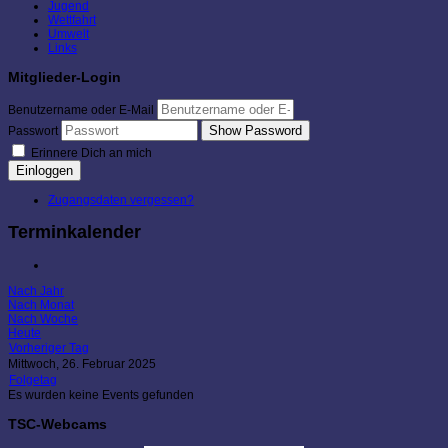
Jugend
Wettfahrt
Umwelt
Links
Mitglieder-Login
Benutzername oder E-Mail
Show Password
Passwort
Erinnere Dich an mich
Einloggen
Zugangsdaten vergessen?
Terminkalender
Nach Jahr
Nach Monat
Nach Woche
Heute
Vorheriger Tag
Mittwoch, 26. Februar 2025
Folgetag
Es wurden keine Events gefunden
TSC-Webcams