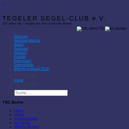
×
TEGELER SEGEL-CLUB e.V.
125 Jahre TSC - Segeln seit 1901 im Norden Berlins
Webcam
Webcam Malche
Wetter
Kalender
Sitemap
Kontakt
Impressum
Datenschutz
IDM der H-Boote 2026
Aktuelle Seite:
Home
TSC-Kalender
Suchen
TSC-Berlin
Home
Aktuell
Rundschreiben
Der Verein
Mitglied werden