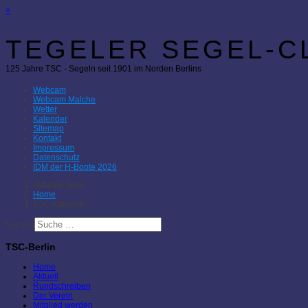
×
TEGELER SEGEL-CL
125 Jahre TSC - Segeln seit 1901 im Norden Berlins
Webcam
Webcam Malche
Wetter
Kalender
Sitemap
Kontakt
Impressum
Datenschutz
IDM der H-Boote 2026
Aktuelle Seite:
Home
TSC-Kalender
Suchen
TSC-Berlin
Home
Aktuell
Rundschreiben
Der Verein
Mitglied werden