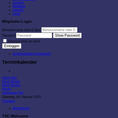
Jugend
Wettfahrt
Umwelt
Links
Mitglieder-Login
Benutzername oder E-Mail
Show Password
Passwort
Erinnere Dich an mich
Einloggen
Zugangsdaten vergessen?
Terminkalender
Nach Jahr
Nach Monat
Nach Woche
Heute
Vorheriger Tag
Samstag, 08. Februar 2025
Folgetag
Winterferien
TSC-Webcams