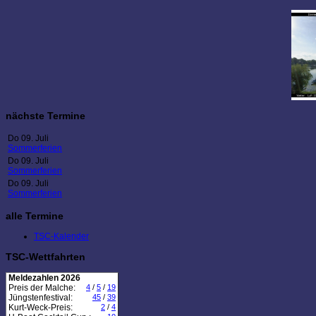
nächste Termine
Do 09. Juli
Sommerferien
Do 09. Juli
Sommerferien
Do 09. Juli
Sommerferien
alle Termine
TSC-Kalender
TSC-Wettfahrten
Meldezahlen 2026
Preis der Malche:
4
/
5
/
19
Jüngstenfestival:
45
/
39
Kurt-Weck-Preis:
2
/
4