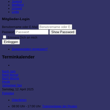
Jugend
Wettfahrt
Umwelt
Links
Mitglieder-Login
Benutzername oder E-Mail
Show Password
Passwort
Erinnere Dich an mich
Einloggen
Zugangsdaten vergessen?
Terminkalender
Nach Jahr
Nach Monat
Nach Woche
Heute
Vorheriger Tag
Samstag, 12. April 2025
Folgetag
Osterferien
08:00 Uhr - 17:00 Uhr
Trainingslager der Piraten