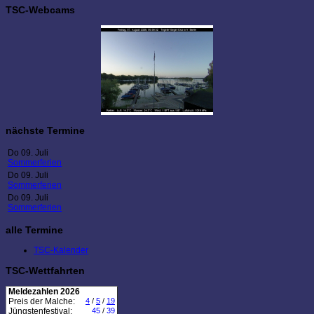
TSC-Webcams
nächste Termine
Do 09. Juli
Sommerferien
Do 09. Juli
Sommerferien
Do 09. Juli
Sommerferien
alle Termine
TSC-Kalender
TSC-Wettfahrten
Meldezahlen 2026
Preis der Malche:
4
/
5
/
19
Jüngstenfestival:
45
/
39