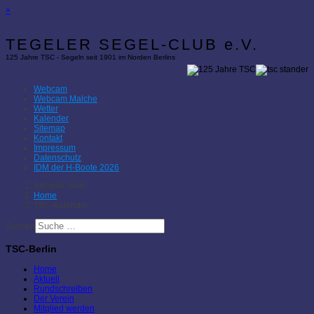
×
TEGELER SEGEL-CLUB e.V.
125 Jahre TSC - Segeln seit 1901 im Norden Berlins
Webcam
Webcam Malche
Wetter
Kalender
Sitemap
Kontakt
Impressum
Datenschutz
IDM der H-Boote 2026
Aktuelle Seite:
Home
TSC-Kalender
Suchen
TSC-Berlin
Home
Aktuell
Rundschreiben
Der Verein
Mitglied werden