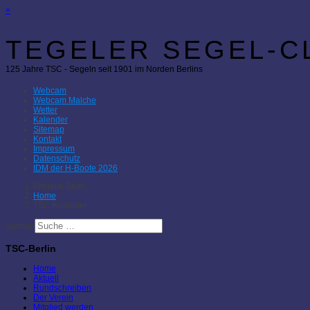
×
TEGELER SEGEL-CL
125 Jahre TSC - Segeln seit 1901 im Norden Berlins
Webcam
Webcam Malche
Wetter
Kalender
Sitemap
Kontakt
Impressum
Datenschutz
IDM der H-Boote 2026
Aktuelle Seite:
Home
TSC-Kalender
Suchen
TSC-Berlin
Home
Aktuell
Rundschreiben
Der Verein
Mitglied werden