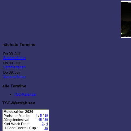
nächste Termine
Do 09. Juli
Sommerferien
Do 09. Juli
Sommerferien
Do 09. Juli
Sommerferien
alle Termine
TSC-Kalender
TSC-Wettfahrten
Meldezahlen 2026
Preis der Malche:
4
/
5
/
19
Jüngstenfestival:
45
/
39
Kurt-Weck-Preis:
2
/
4
H-Boot Cocktail Cup :
10