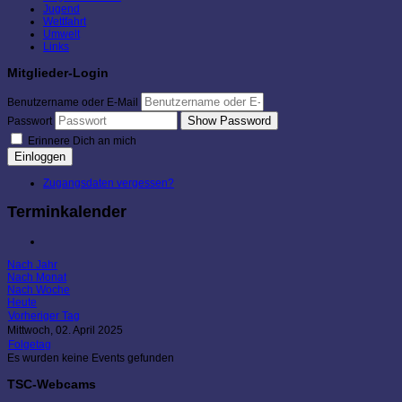
Jugend
Wettfahrt
Umwelt
Links
Mitglieder-Login
Benutzername oder E-Mail
Show Password
Passwort
Erinnere Dich an mich
Einloggen
Zugangsdaten vergessen?
Terminkalender
Nach Jahr
Nach Monat
Nach Woche
Heute
Vorheriger Tag
Mittwoch, 02. April 2025
Folgetag
Es wurden keine Events gefunden
TSC-Webcams