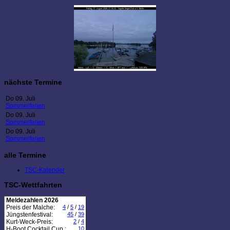
nächste Termine
Do 09. Juli
Sommerferien
Do 09. Juli
Sommerferien
Do 09. Juli
Sommerferien
alle Termine
TSC-Kalender
TSC-Wettfahrten
Meldezahlen 2026
Preis der Malche:
4
/
5
/
19
Jüngstenfestival:
45
/
39
Kurt-Weck-Preis:
2
/
4
H-Boot Cocktail Cup :
10