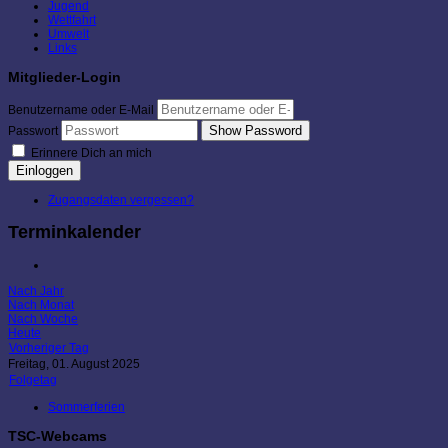
Jugend
Wettfahrt
Umwelt
Links
Mitglieder-Login
Benutzername oder E-Mail
Show Password
Passwort
Erinnere Dich an mich
Einloggen
Zugangsdaten vergessen?
Terminkalender
Nach Jahr
Nach Monat
Nach Woche
Heute
Vorheriger Tag
Freitag, 01. August 2025
Folgetag
Sommerferien
TSC-Webcams