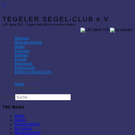
×
TEGELER SEGEL-CLUB e.V.
125 Jahre TSC - Segeln seit 1901 im Norden Berlins
Webcam
Webcam Malche
Wetter
Kalender
Sitemap
Kontakt
Impressum
Datenschutz
IDM der H-Boote 2026
Aktuelle Seite:
Home
TSC-Kalender
Suchen
TSC-Berlin
Home
Aktuell
Rundschreiben
Der Verein
Mitglied werden