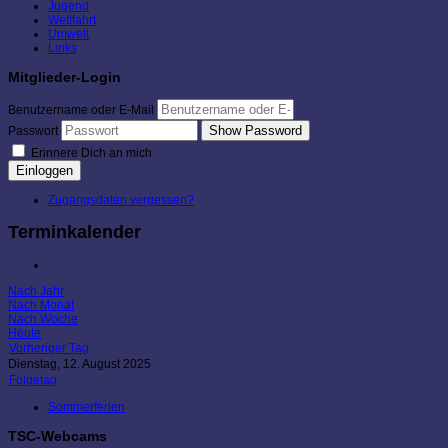
Jugend
Wettfahrt
Umwelt
Links
Mitglieder-Login
Benutzername oder E-Mail
Show Password
Passwort
Erinnere Dich an mich
Einloggen
Zugangsdaten vergessen?
Terminkalender
Nach Jahr
Nach Monat
Nach Woche
Heute
Vorheriger Tag
Dienstag, 12. August 2025
Folgetag
Sommerferien
TSC-Webcams