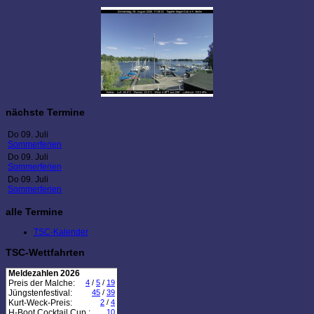
nächste Termine
Do 09. Juli
Sommerferien
Do 09. Juli
Sommerferien
Do 09. Juli
Sommerferien
alle Termine
TSC-Kalender
TSC-Wettfahrten
Meldezahlen 2026
Preis der Malche:
4
/
5
/
19
Jüngstenfestival:
45
/
39
Kurt-Weck-Preis:
2
/
4
H-Boot Cocktail Cup :
10