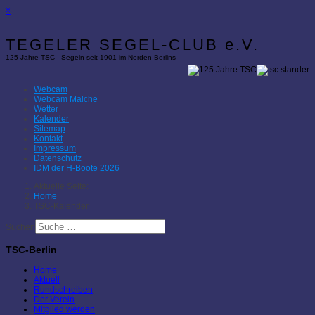
×
TEGELER SEGEL-CLUB e.V.
125 Jahre TSC - Segeln seit 1901 im Norden Berlins
Webcam
Webcam Malche
Wetter
Kalender
Sitemap
Kontakt
Impressum
Datenschutz
IDM der H-Boote 2026
Aktuelle Seite:
Home
TSC-Kalender
Suchen
TSC-Berlin
Home
Aktuell
Rundschreiben
Der Verein
Mitglied werden