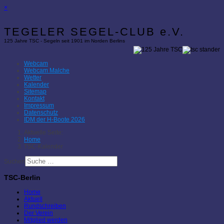
×
TEGELER SEGEL-CLUB e.V.
125 Jahre TSC - Segeln seit 1901 im Norden Berlins
Webcam
Webcam Malche
Wetter
Kalender
Sitemap
Kontakt
Impressum
Datenschutz
IDM der H-Boote 2026
Aktuelle Seite:
Home
TSC-Kalender
Suchen
TSC-Berlin
Home
Aktuell
Rundschreiben
Der Verein
Mitglied werden