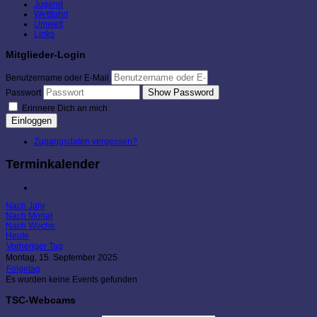
Jugend
Wettfahrt
Umwelt
Links
Mitglieder-Login
Benutzername oder E-Mail
Show Password
Passwort
Erinnere Dich an mich
Einloggen
Zugangsdaten vergessen?
Terminkalender
Nach Jahr
Nach Monat
Nach Woche
Heute
Vorheriger Tag
Montag, 15. September 2025
Folgetag
Es wurden keine Events gefunden
TSC-Webcams