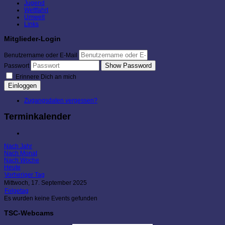
Jugend
Wettfahrt
Umwelt
Links
Mitglieder-Login
Benutzername oder E-Mail
Show Password
Passwort
Erinnere Dich an mich
Einloggen
Zugangsdaten vergessen?
Terminkalender
Nach Jahr
Nach Monat
Nach Woche
Heute
Vorheriger Tag
Mittwoch, 17. September 2025
Folgetag
Es wurden keine Events gefunden
TSC-Webcams