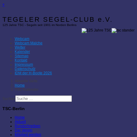
×
TEGELER SEGEL-CLUB e.V.
125 Jahre TSC - Segeln seit 1901 im Norden Berlins
Webcam
Webcam Malche
Wetter
Kalender
Sitemap
Kontakt
Impressum
Datenschutz
IDM der H-Boote 2026
Aktuelle Seite:
Home
TSC-Kalender
Suchen
TSC-Berlin
Home
Aktuell
Rundschreiben
Der Verein
Mitglied werden