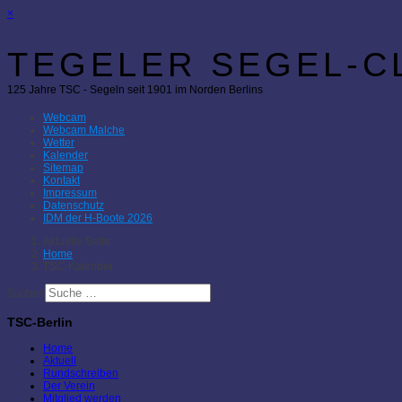
×
TEGELER SEGEL-CL
125 Jahre TSC - Segeln seit 1901 im Norden Berlins
Webcam
Webcam Malche
Wetter
Kalender
Sitemap
Kontakt
Impressum
Datenschutz
IDM der H-Boote 2026
Aktuelle Seite:
Home
TSC-Kalender
Suchen
TSC-Berlin
Home
Aktuell
Rundschreiben
Der Verein
Mitglied werden