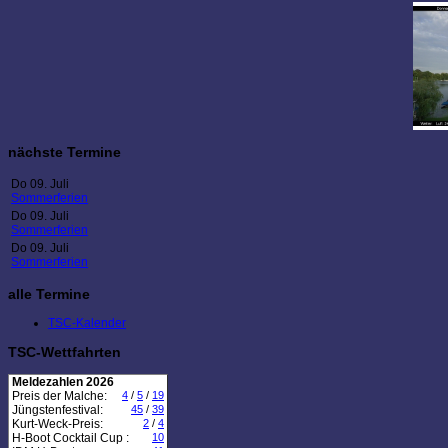
nächste Termine
Do 09. Juli
Sommerferien
Do 09. Juli
Sommerferien
Do 09. Juli
Sommerferien
alle Termine
TSC-Kalender
TSC-Wettfahrten
Meldezahlen 2026
Preis der Malche:
4
/
5
/
19
Jüngstenfestival:
45
/
39
Kurt-Weck-Preis:
2
/
4
H-Boot Cocktail Cup :
10