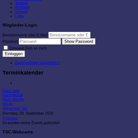
Jugend
Wettfahrt
Umwelt
Links
Mitglieder-Login
Benutzername oder E-Mail
Show Password
Passwort
Erinnere Dich an mich
Einloggen
Zugangsdaten vergessen?
Terminkalender
Nach Jahr
Nach Monat
Nach Woche
Heute
Vorheriger Tag
Dienstag, 30. September 2025
Folgetag
Es wurden keine Events gefunden
TSC-Webcams