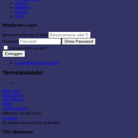
Jugend
Wettfahrt
Umwelt
Links
Mitglieder-Login
Benutzername oder E-Mail
Show Password
Passwort
Erinnere Dich an mich
Einloggen
Zugangsdaten vergessen?
Terminkalender
Nach Jahr
Nach Monat
Nach Woche
Heute
Vorheriger Tag
Mittwoch, 13. Mai 2026
Folgetag
Es wurden keine Events gefunden
TSC-Webcams