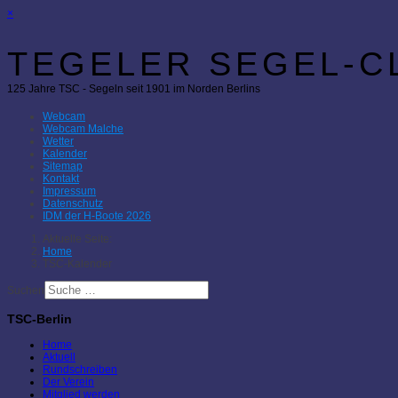
×
TEGELER SEGEL-CL
125 Jahre TSC - Segeln seit 1901 im Norden Berlins
Webcam
Webcam Malche
Wetter
Kalender
Sitemap
Kontakt
Impressum
Datenschutz
IDM der H-Boote 2026
Aktuelle Seite:
Home
TSC-Kalender
Suchen
TSC-Berlin
Home
Aktuell
Rundschreiben
Der Verein
Mitglied werden