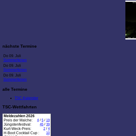
nächste Termine
Do 09. Juli
Sommerferien
Do 09. Juli
Sommerferien
Do 09. Juli
Sommerferien
alle Termine
TSC-Kalender
TSC-Wettfahrten
Meldezahlen 2026
Preis der Malche:
4
/
5
/
19
Jüngstenfestival:
45
/
39
Kurt-Weck-Preis:
2
/
4
H-Boot Cocktail Cup :
10