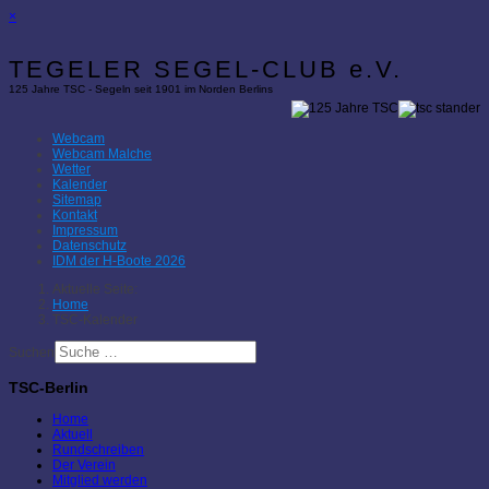
×
TEGELER SEGEL-CLUB e.V.
125 Jahre TSC - Segeln seit 1901 im Norden Berlins
Webcam
Webcam Malche
Wetter
Kalender
Sitemap
Kontakt
Impressum
Datenschutz
IDM der H-Boote 2026
Aktuelle Seite:
Home
TSC-Kalender
Suchen
TSC-Berlin
Home
Aktuell
Rundschreiben
Der Verein
Mitglied werden