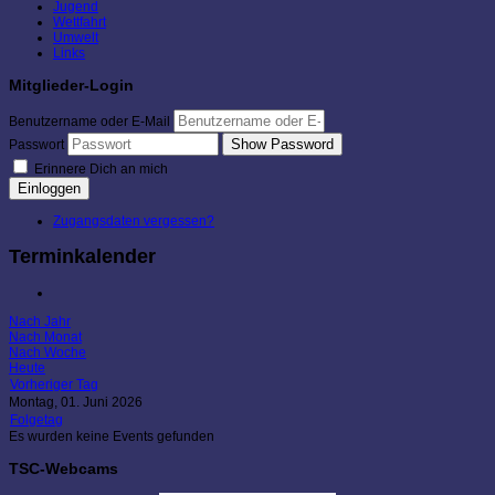
Jugend
Wettfahrt
Umwelt
Links
Mitglieder-Login
Benutzername oder E-Mail
Show Password
Passwort
Erinnere Dich an mich
Einloggen
Zugangsdaten vergessen?
Terminkalender
Nach Jahr
Nach Monat
Nach Woche
Heute
Vorheriger Tag
Montag, 01. Juni 2026
Folgetag
Es wurden keine Events gefunden
TSC-Webcams