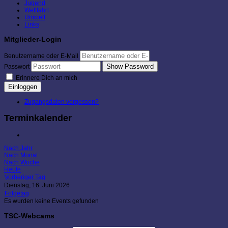
Jugend
Wettfahrt
Umwelt
Links
Mitglieder-Login
Benutzername oder E-Mail
Show Password
Passwort
Erinnere Dich an mich
Einloggen
Zugangsdaten vergessen?
Terminkalender
Nach Jahr
Nach Monat
Nach Woche
Heute
Vorheriger Tag
Dienstag, 16. Juni 2026
Folgetag
Es wurden keine Events gefunden
TSC-Webcams