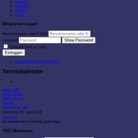
Jugend
Wettfahrt
Umwelt
Links
Mitglieder-Login
Benutzername oder E-Mail
Show Password
Passwort
Erinnere Dich an mich
Einloggen
Zugangsdaten vergessen?
Terminkalender
Nach Jahr
Nach Monat
Nach Woche
Heute
Vorheriger Tag
Dienstag, 09. Juni 2026
Folgetag
Es wurden keine Events gefunden
TSC-Webcams