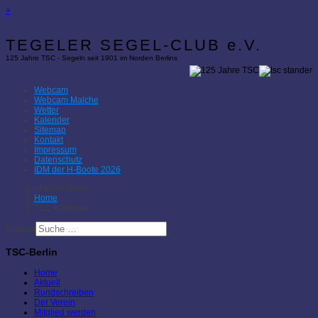
×
TEGELER SEGEL-CLUB e.V.
125 Jahre TSC - Segeln seit 1901 im Norden Berlins
Webcam
Webcam Malche
Wetter
Kalender
Sitemap
Kontakt
Impressum
Datenschutz
IDM der H-Boote 2026
Aktuelle Seite:
Home
TSC-Kalender
Suchen
TSC-Berlin
Home
Aktuell
Rundschreiben
Der Verein
Mitglied werden