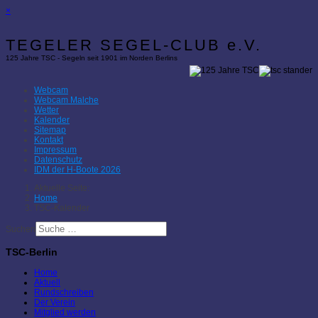
×
TEGELER SEGEL-CLUB e.V.
125 Jahre TSC - Segeln seit 1901 im Norden Berlins
Webcam
Webcam Malche
Wetter
Kalender
Sitemap
Kontakt
Impressum
Datenschutz
IDM der H-Boote 2026
Aktuelle Seite:
Home
TSC-Kalender
Suchen
TSC-Berlin
Home
Aktuell
Rundschreiben
Der Verein
Mitglied werden