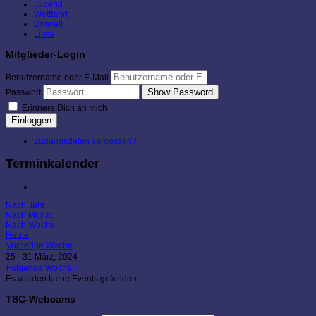
Jugend
Wettfahrt
Umwelt
Links
Mitglieder-Login
Benutzername oder E-Mail
Show Password
Passwort
Erinnere Dich an mich
Einloggen
Zugangsdaten vergessen?
Terminkalender
Nach Jahr
Nach Monat
Nach Woche
Heute
Vorherige Woche
25 - 31 März, 2024
Folgende Woche
Es wurden keine Events gefunden
TSC-Webcams