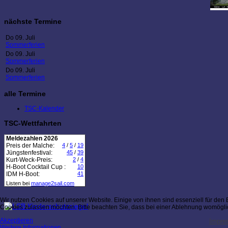
nächste Termine
Do 09. Juli
Sommerferien
Do 09. Juli
Sommerferien
Do 09. Juli
Sommerferien
alle Termine
TSC-Kalender
TSC-Wettfahrten
Meldezahlen 2026
Preis der Malche:
4
/
5
/
19
Jüngstenfestival:
45
/
39
Kurt-Weck-Preis:
2
/
4
H-Boot Cocktail Cup :
10
IDM H-Boot:
41
Listen bei
manage2sail.com
Wir nutzen Cookies auf unserer Website. Einige von ihnen sind essenziell für den
Cookies zulassen möchten. Bitte beachten Sie, dass bei einer Ablehnung womöglich
Akzeptieren
Impre
Weitere Informationen