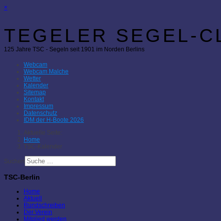
×
TEGELER SEGEL-CL
125 Jahre TSC - Segeln seit 1901 im Norden Berlins
Webcam
Webcam Malche
Wetter
Kalender
Sitemap
Kontakt
Impressum
Datenschutz
IDM der H-Boote 2026
Aktuelle Seite:
Home
TSC-Kalender
Suchen
TSC-Berlin
Home
Aktuell
Rundschreiben
Der Verein
Mitglied werden