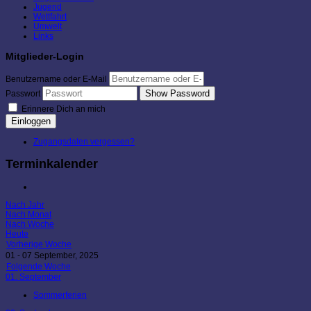
Jugend
Wettfahrt
Umwelt
Links
Mitglieder-Login
Benutzername oder E-Mail
Show Password
Passwort
Erinnere Dich an mich
Einloggen
Zugangsdaten vergessen?
Terminkalender
Nach Jahr
Nach Monat
Nach Woche
Heute
Vorherige Woche
01 - 07 September, 2025
Folgende Woche
01. September
Sommerferien