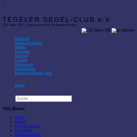
×
TEGELER SEGEL-CLUB e.V.
125 Jahre TSC - Segeln seit 1901 im Norden Berlins
Webcam
Webcam Malche
Wetter
Kalender
Sitemap
Kontakt
Impressum
Datenschutz
IDM der H-Boote 2026
Aktuelle Seite:
Home
TSC-Kalender
Suchen
TSC-Berlin
Home
Aktuell
Rundschreiben
Der Verein
Mitglied werden