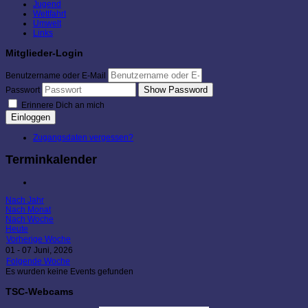
Jugend
Wettfahrt
Umwelt
Links
Mitglieder-Login
Benutzername oder E-Mail
Show Password
Passwort
Erinnere Dich an mich
Einloggen
Zugangsdaten vergessen?
Terminkalender
Nach Jahr
Nach Monat
Nach Woche
Heute
Vorherige Woche
01 - 07 Juni, 2026
Folgende Woche
Es wurden keine Events gefunden
TSC-Webcams