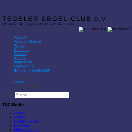
×
TEGELER SEGEL-CLUB e.V.
125 Jahre TSC - Segeln seit 1901 im Norden Berlins
Webcam
Webcam Malche
Wetter
Kalender
Sitemap
Kontakt
Impressum
Datenschutz
IDM der H-Boote 2026
Aktuelle Seite:
Home
TSC-Kalender
Suchen
TSC-Berlin
Home
Aktuell
Rundschreiben
Der Verein
Mitglied werden