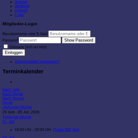
Jugend
Wettfahrt
Umwelt
Links
Mitglieder-Login
Benutzername oder E-Mail
Show Password
Passwort
Erinnere Dich an mich
Einloggen
Zugangsdaten vergessen?
Terminkalender
Nach Jahr
Nach Monat
Nach Woche
Heute
Vorherige Woche
29 Juni - 05 Juli, 2026
Folgende Woche
01. Juli
18:00 Uhr - 20:00 Uhr
Praxis SBF See
03. Juli