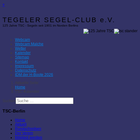
×
TEGELER SEGEL-CLUB e.V.
125 Jahre TSC - Segeln seit 1901 im Norden Berlins
Webcam
Webcam Malche
Wetter
Kalender
Sitemap
Kontakt
Impressum
Datenschutz
IDM der H-Boote 2026
Aktuelle Seite:
Home
TSC-Kalender
Suchen
TSC-Berlin
Home
Aktuell
Rundschreiben
Der Verein
Mitglied werden