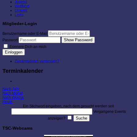
Jugend
Wettfahrt
Umwelt
Links
Mitglieder-Login
Benutzername oder E-Mail
Show Password
Passwort
Erinnere Dich an mich
Einloggen
Zugangsdaten vergessen?
Terminkalender
Nach Jahr
Nach Monat
Nach Woche
Heute
Ein Stichwort eingeben, nach dem gesucht werden soll
Vergangene Events
anzeigen?
TSC-Webcams