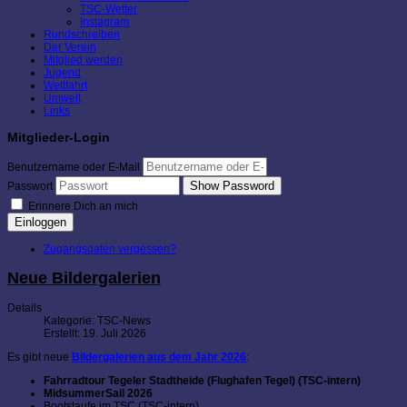
TSC-Wetter
Instagram
Rundschreiben
Der Verein
Mitglied werden
Jugend
Wettfahrt
Umwelt
Links
Mitglieder-Login
Benutzername oder E-Mail
Show Password
Passwort
Erinnere Dich an mich
Einloggen
Zugangsdaten vergessen?
Neue Bildergalerien
Details
Kategorie:
TSC-News
Erstellt: 19. Juli 2026
Es gibt neue
Bildergalerien aus dem Jahr 2026
:
Fahrradtour Tegeler Stadtheide (Flughafen Tegel) (TSC-intern)
MidsummerSail 2026
Bootstaufe im TSC (TSC-intern)