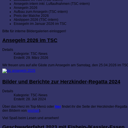
Ansegeln intern inkl. Luftaufnahmen (TSC-intern)
Ansegeln 2026
Aufbau zum Ansegeln (TSC-intern)
Preis der Malche 2026
Abslippen 2026 (TSC-intern)
Eissegeln im Januar 2026 im TSC
Bitte für interne Bildergalerien einloggen!
Ansegeln 2026 im TSC
Details
Kategorie:
TSC-News
Erstellt: 29. März 2026
Wir freuen uns auf alle Gäste zum Ansegeln am Samstag, den 25.04.2026 im TS
Bilder und Berichte zur Herzkinder-Regatta 2024
Details
Kategorie:
TSC-News
Erstellt: 28. Juli 2024
Über das Herz im Top-Menü oder
hier
findet ihr die Seite der Herzkinder-Regatta 
den Bildern von
proXart
).
Viel Spaß beim Lesen und ansehen!
Geschwaderfahrt 2023 mit Eisbein-/Kassler-Essen