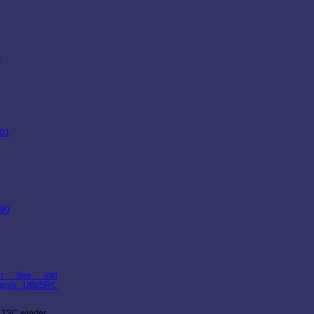
hein See inkl
ugnis UBI/SRC
m TSC wieder