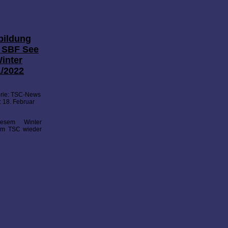
bildung
 SBF See
inter
/2022
rie:
TSC-News
t: 18. Februar
esem Winter
 im TSC wieder