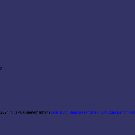
C!
2024 mit aktualisiertem Inhalt (
Bericht von Bianca Frantzheld
,
Link zum Bericht v