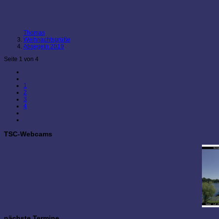
Thomas
Weihnachtsgrüße
Absegeln 2019
Seite 1 von 4
1
2
3
4
TSC-Webcams
nächste Termine