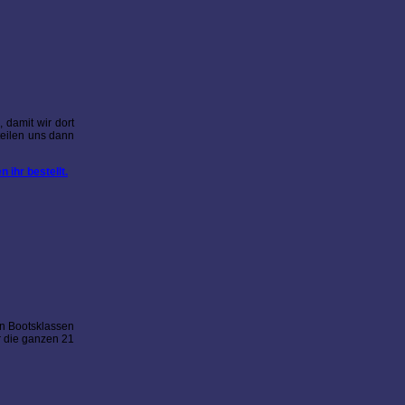
 damit wir dort
teilen uns dann
 ihr bestellt.
en Bootsklassen
r die ganzen 21