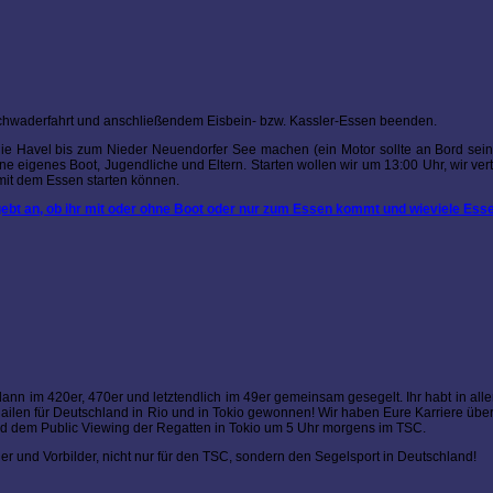
chwaderfahrt und anschließendem Eisbein- bzw. Kassler-Essen beenden.
ie Havel bis zum Nieder Neuendorfer See machen (ein Motor sollte an Bord sein,
e eigenes Boot, Jugendliche und Eltern. Starten wollen wir um 13:00 Uhr, wir ver
mit dem Essen starten können.
ebt an, ob ihr mit oder ohne Boot oder nur zum Essen kommt und wieviele Essen
nn im 420er, 470er und letztendlich im 49er gemeinsam gesegelt. Ihr habt in all
dailen für Deutschland in Rio und in Tokio gewonnen! Wir haben Eure Karriere übe
nd dem Public Viewing der Regatten in Tokio um 5 Uhr morgens im TSC.
ler und Vorbilder, nicht nur für den TSC, sondern den Segelsport in Deutschland!