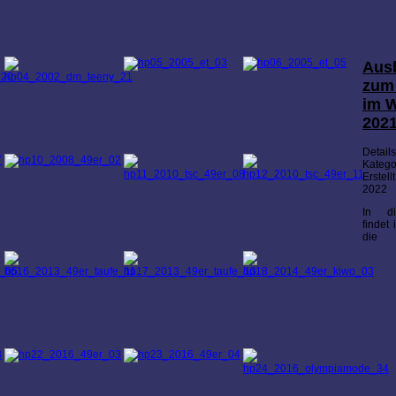
Aus
zum
im W
2021
Details
Katego
Erstell
2022
In di
findet
die