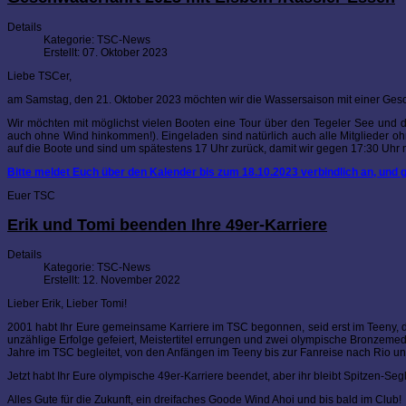
Details
Kategorie:
TSC-News
Erstellt: 07. Oktober 2023
Liebe TSCer,
am Samstag, den 21. Oktober 2023 möchten wir die Wassersaison mit einer Ges
Wir möchten mit möglichst vielen Booten eine Tour über den Tegeler See und d
auch ohne Wind hinkommen!). Eingeladen sind natürlich auch alle Mitglieder ohn
auf die Boote und sind um spätestens 17 Uhr zurück, damit wir gegen 17:30 Uhr 
Bitte meldet Euch über den Kalender bis zum 18.10.2023 verbindlich an, und g
Euer TSC
Erik und Tomi beenden Ihre 49er-Karriere
Details
Kategorie:
TSC-News
Erstellt: 12. November 2022
Lieber Erik, Lieber Tomi!
2001 habt Ihr Eure gemeinsame Karriere im TSC begonnen, seid erst im Teeny, da
unzählige Erfolge gefeiert, Meistertitel errungen und zwei olympische Bronzeme
Jahre im TSC begleitet, von den Anfängen im Teeny bis zur Fanreise nach Rio u
Jetzt habt Ihr Eure olympische 49er-Karriere beendet, aber ihr bleibt Spitzen-Seg
Alles Gute für die Zukunft, ein dreifaches Goode Wind Ahoi und bis bald im Club!