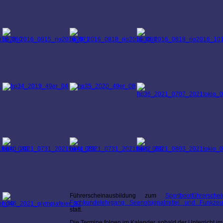
Führerscheinausbildung zum
Sportbootführersc
Fachkundelehrgang Seenotsignalmittel und Funkze
statt.
Die Termine folgen im Kalender, sobald der Unterricht i