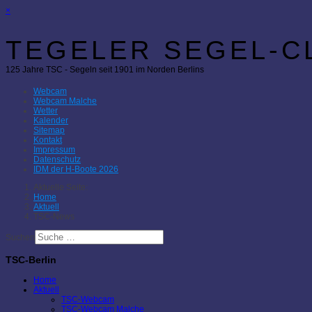
×
TEGELER SEGEL-CL
125 Jahre TSC - Segeln seit 1901 im Norden Berlins
Webcam
Webcam Malche
Wetter
Kalender
Sitemap
Kontakt
Impressum
Datenschutz
IDM der H-Boote 2026
Aktuelle Seite:
Home
Aktuell
TSC-News
Suchen
TSC-Berlin
Home
Aktuell
TSC-Webcam
TSC-Webcam Malche