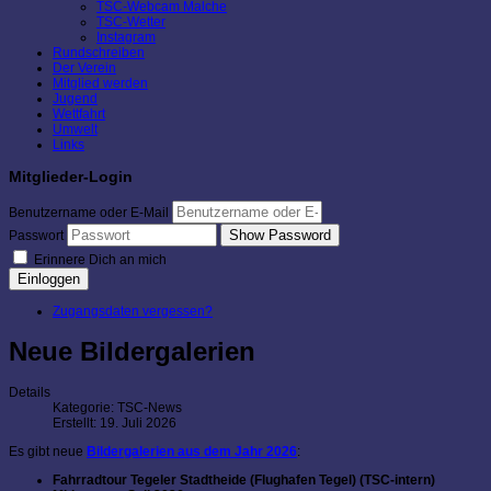
TSC-Webcam Malche
TSC-Wetter
Instagram
Rundschreiben
Der Verein
Mitglied werden
Jugend
Wettfahrt
Umwelt
Links
Mitglieder-Login
Benutzername oder E-Mail
Show Password
Passwort
Erinnere Dich an mich
Einloggen
Zugangsdaten vergessen?
Neue Bildergalerien
Details
Kategorie:
TSC-News
Erstellt: 19. Juli 2026
Es gibt neue
Bildergalerien aus dem Jahr 2026
:
Fahrradtour Tegeler Stadtheide (Flughafen Tegel) (TSC-intern)