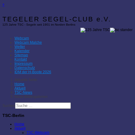
×
TEGELER SEGEL-CLUB e.V.
125 Jahre TSC - Segeln seit 1901 im Norden Berlins
Webcam
Webcam Malche
Wetter
Kalender
Sitemap
Kontakt
Impressum
Datenschutz
IDM der H-Boote 2026
Aktuelle Seite:
Home
Aktuell
TSC-News
Neue Bildergalerien
Suchen
TSC-Berlin
Home
Aktuell
TSC-Webcam