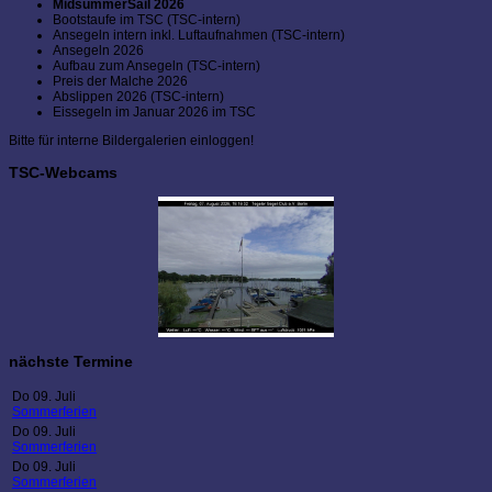
MidsummerSail 2026
Bootstaufe im TSC (TSC-intern)
Ansegeln intern inkl. Luftaufnahmen (TSC-intern)
Ansegeln 2026
Aufbau zum Ansegeln (TSC-intern)
Preis der Malche 2026
Abslippen 2026 (TSC-intern)
Eissegeln im Januar 2026 im TSC
Bitte für interne Bildergalerien einloggen!
TSC-Webcams
nächste Termine
Do 09. Juli
Sommerferien
Do 09. Juli
Sommerferien
Do 09. Juli
Sommerferien