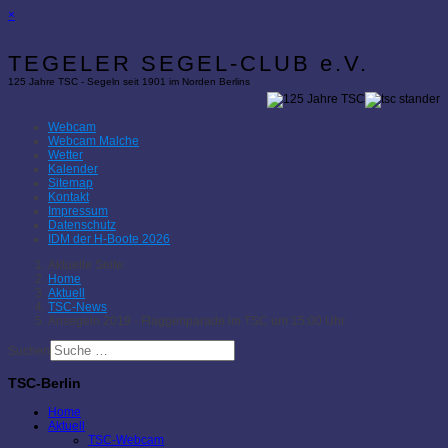
×
TEGELER SEGEL-CLUB e.V.
125 Jahre TSC - Segeln seit 1901 im Norden Berlins
Webcam
Webcam Malche
Wetter
Kalender
Sitemap
Kontakt
Impressum
Datenschutz
IDM der H-Boote 2026
Aktuelle Seite:
Home
Aktuell
TSC-News
Ansegeln 2019 - Flaggenparade im TSC um 15:00 Uhr
Suchen
TSC-Berlin
Home
Aktuell
TSC-Webcam