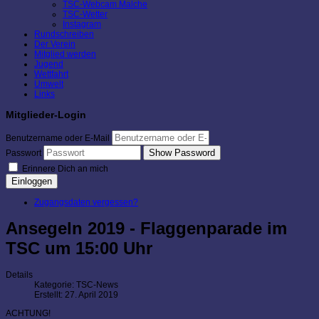
TSC-Webcam Malche
TSC-Wetter
Instagram
Rundschreiben
Der Verein
Mitglied werden
Jugend
Wettfahrt
Umwelt
Links
Mitglieder-Login
Benutzername oder E-Mail
Show Password
Passwort
Erinnere Dich an mich
Einloggen
Zugangsdaten vergessen?
Ansegeln 2019 - Flaggenparade im
TSC um 15:00 Uhr
Details
Kategorie:
TSC-News
Erstellt: 27. April 2019
ACHTUNG!