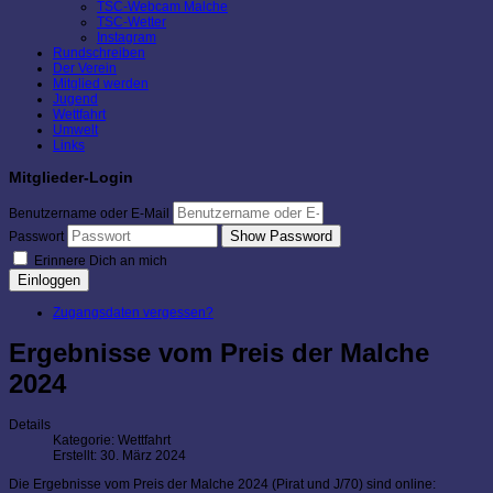
TSC-Webcam Malche
TSC-Wetter
Instagram
Rundschreiben
Der Verein
Mitglied werden
Jugend
Wettfahrt
Umwelt
Links
Mitglieder-Login
Benutzername oder E-Mail
Show Password
Passwort
Erinnere Dich an mich
Einloggen
Zugangsdaten vergessen?
Ergebnisse vom Preis der Malche
2024
Details
Kategorie:
Wettfahrt
Erstellt: 30. März 2024
Die Ergebnisse vom Preis der Malche 2024 (Pirat und J/70) sind online: