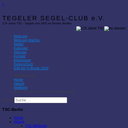
×
TEGELER SEGEL-CLUB e.V.
125 Jahre TSC - Segeln seit 1901 im Norden Berlins
Webcam
Webcam Malche
Wetter
Kalender
Sitemap
Kontakt
Impressum
Datenschutz
IDM der H-Boote 2026
Aktuelle Seite:
Home
Aktuell
Wettfahrt
Ergebnisse vom Preis der Malche 2024
Suchen
TSC-Berlin
Home
Aktuell
TSC-Webcam