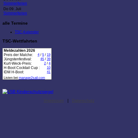
Sommerferien
Do 09. Juli
Sommerferien
alle Termine
TSC-Kalender
TSC-Wettfahrten
Meldezahlen 2026
Preis der Malche:
4
/
5
/
19
Jüngstenfestival:
45
/
39
Kurt-Weck-Preis:
2
/
4
H-Boot Cocktail Cup :
10
IDM H-Boot:
41
Listen bei
manage2sail.com
Impressum
|
Datenschutz