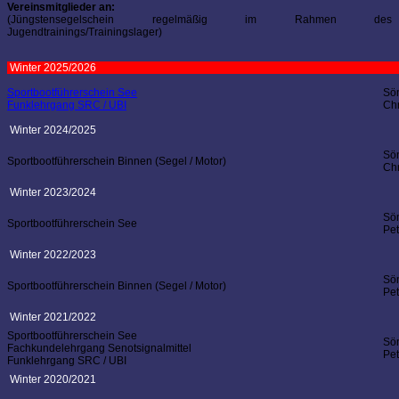
Vereinsmitglieder an:
(Jüngstensegelschein regelmäßig im Rahmen des
Jugendtrainings/Trainingslager)
Winter 2025/2026
Sportbootführerschein See
Sö
Funklehrgang SRC / UBI
Chr
Winter 2024/2025
Sö
Sportbootführerschein Binnen (Segel / Motor)
Chr
Winter 2023/2024
Sö
Sportbootführerschein See
Pe
Winter 2022/2023
Sö
Sportbootführerschein Binnen (Segel / Motor)
Pe
Winter 2021/2022
Sportbootführerschein See
Sö
Fachkundelehrgang Senotsignalmittel
Pe
Funklehrgang SRC / UBI
Winter 2020/2021