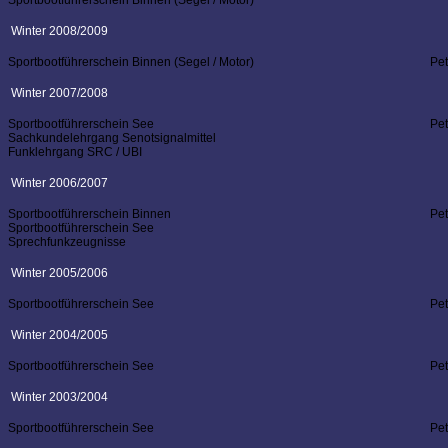
Sportbootführerschein Binnen (Segel / Motor)
Winter 2008/2009
Sportbootführerschein Binnen (Segel / Motor)
Pe
Winter 2007/2008
Sportbootführerschein See
Pe
Sachkundelehrgang Senotsignalmittel
Funklehrgang SRC / UBI
Winter 2006/2007
Sportbootführerschein Binnen
Pe
Sportbootführerschein See
Sprechfunkzeugnisse
Winter 2005/2006
Sportbootführerschein See
Pe
Winter 2004/2005
Sportbootführerschein See
Pe
Winter 2003/2004
Sportbootführerschein See
Pe