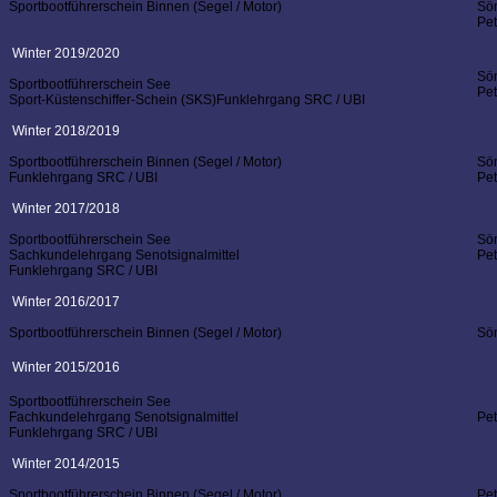
Sportbootführerschein Binnen (Segel / Motor)
Sö
Pe
Winter 2019/2020
Sö
Sportbootführerschein See
Pe
Sport-Küstenschiffer-Schein (SKS)
Funklehrgang SRC / UBI
Winter 2018/2019
Sportbootführerschein Binnen (Segel / Motor)
Sö
Funklehrgang SRC / UBI
Pe
Winter 2017/2018
Sportbootführerschein See
Sö
Sachkundelehrgang Senotsignalmittel
Pe
Funklehrgang SRC / UBI
Winter 2016/2017
Sportbootführerschein Binnen (Segel / Motor)
Sö
Winter 2015/2016
Sportbootführerschein See
Fachkundelehrgang Senotsignalmittel
Pe
Funklehrgang SRC / UBI
Winter 2014/2015
Sportbootführerschein Binnen (Segel / Motor)
Pe