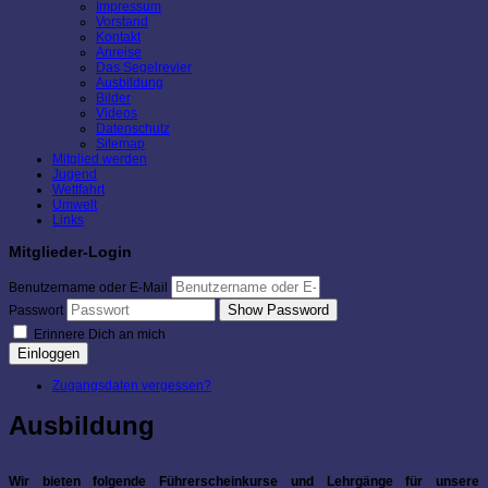
Impressum
Vorstand
Kontakt
Anreise
Das Segelrevier
Ausbildung
Bilder
Videos
Datenschutz
Sitemap
Mitglied werden
Jugend
Wettfahrt
Umwelt
Links
Mitglieder-Login
Benutzername oder E-Mail
Show Password
Passwort
Erinnere Dich an mich
Einloggen
Zugangsdaten vergessen?
Ausbildung
Wir bieten folgende Führerscheinkurse und Lehrgänge für unsere