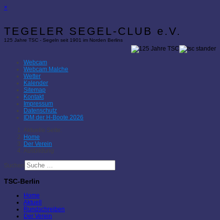
×
TEGELER SEGEL-CLUB e.V.
125 Jahre TSC - Segeln seit 1901 im Norden Berlins
Webcam
Webcam Malche
Wetter
Kalender
Sitemap
Kontakt
Impressum
Datenschutz
IDM der H-Boote 2026
Aktuelle Seite:
Home
Der Verein
Ausbildung
Suchen
TSC-Berlin
Home
Aktuell
Rundschreiben
Der Verein