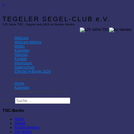
×
TEGELER SEGEL-CLUB e.V.
125 Jahre TSC - Segeln seit 1901 im Norden Berlins
Webcam
Webcam Malche
Wetter
Kalender
Sitemap
Kontakt
Impressum
Datenschutz
IDM der H-Boote 2026
Aktuelle Seite:
Home
Kalender
5. Mitgliederversammlung 2025
Suchen
TSC-Berlin
Home
Aktuell
Rundschreiben
Der Verein