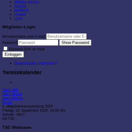
Mitglied werden
Jugend
Wettfahrt
Umwelt
Links
Mitglieder-Login
Benutzername oder E-Mail
Show Password
Passwort
Erinnere Dich an mich
Einloggen
Zugangsdaten vergessen?
Terminkalender
Nach Jahr
Nach Monat
Nach Woche
Heute
5. Mitgliederversammlung 2025
Freitag, 19. September 2025, 19:00 Uhr
Aufrufe
: 4617
Ort
TSC
TSC-Webcams