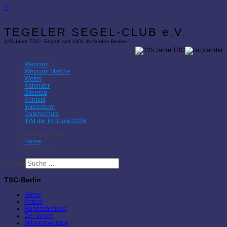
×
TEGELER SEGEL-CLUB e.V.
125 Jahre TSC - Segeln seit 1901 im Norden Berlins
Webcam
Webcam Malche
Wetter
Kalender
Sitemap
Kontakt
Impressum
Datenschutz
IDM der H-Boote 2026
Aktuelle Seite:
Home
Kalender
Suchen
TSC-Berlin
Home
Aktuell
Rundschreiben
Der Verein
Mitglied werden