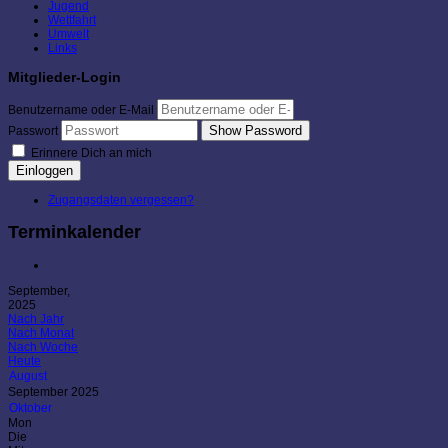
Jugend
Wettfahrt
Umwelt
Links
Mitglieder-Login
Benutzername oder E-Mail
Show Password
Passwort
Erinnere Dich an mich
Einloggen
Zugangsdaten vergessen?
Terminkalender
September,
2025
Nach Jahr
Nach Monat
Nach Woche
Heute
August
September 2025
Oktober
Mon
Die