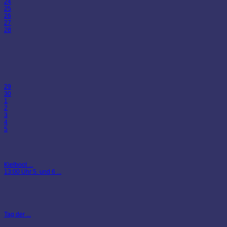
24
25
26
27
28
29
30
1
2
3
4
5
Kielboot ...
13:00 Uhr 5. und 6 ...
Tag der ...