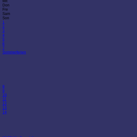
Mit
Don
Fre
Sam
Son
1
2
3
4
5
6
7
Sommerferien
8
9
10
11
12
13
14