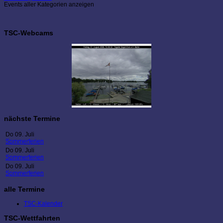
Events aller Kategorien anzeigen
TSC-Webcams
nächste Termine
Do 09. Juli
Sommerferien
Do 09. Juli
Sommerferien
Do 09. Juli
Sommerferien
alle Termine
TSC-Kalender
TSC-Wettfahrten