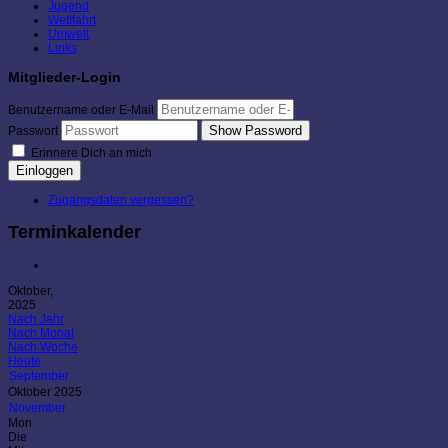
Jugend
Wettfahrt
Umwelt
Links
Mitglieder-Login
Benutzername oder E-Mail
Show Password
Passwort
Erinnere Dich an mich
Einloggen
Zugangsdaten vergessen?
Terminkalender
Oktober,
2025
Nach Jahr
Nach Monat
Nach Woche
Heute
September
Oktober 2025
November
Mon
Die