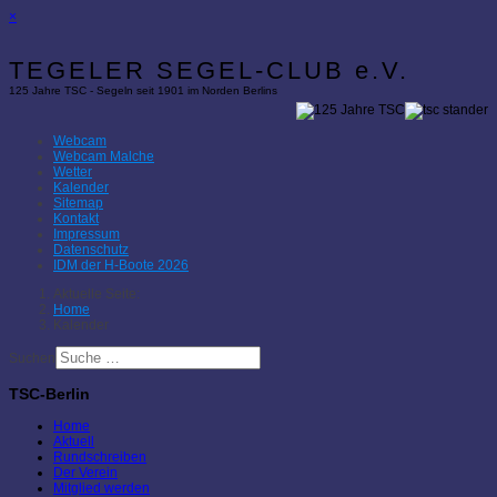
×
TEGELER SEGEL-CLUB e.V.
125 Jahre TSC - Segeln seit 1901 im Norden Berlins
Webcam
Webcam Malche
Wetter
Kalender
Sitemap
Kontakt
Impressum
Datenschutz
IDM der H-Boote 2026
Aktuelle Seite:
Home
Kalender
Suchen
TSC-Berlin
Home
Aktuell
Rundschreiben
Der Verein
Mitglied werden