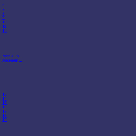
6
7
8
9
10
11
12
Nord-Cup ...
Absegeln ...
13
14
15
16
17
18
19