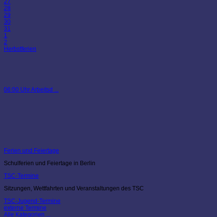
27
28
29
30
31
1
2
Herbstferien
06:00 Uhr Arbeitsd ...
Ferien und Feiertage
Schulferien und Feiertage in Berlin
TSC-Termine
Sitzungen, Wettfahrten und Veranstaltungen des TSC
TSC-Jugend-Termine
externe Termine
Alle Kategorien ...