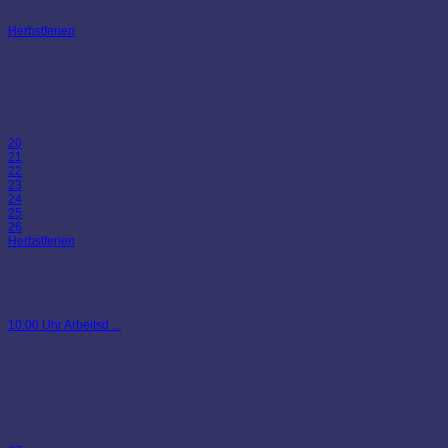
Herbstferien
20
21
22
23
24
25
26
Herbstferien
10:00 Uhr Arbeitsd ...