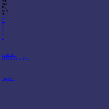
Mit
Don
Fre
Sam
Son
29
30
1
2
3
4
5
Kielboot ...
13:00 Uhr 5. und 6 ...
Tag der ...