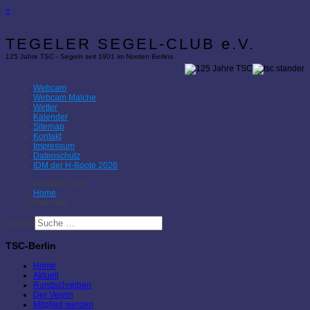
×
TEGELER SEGEL-CLUB e.V.
125 Jahre TSC - Segeln seit 1901 im Norden Berlins
Webcam
Webcam Malche
Wetter
Kalender
Sitemap
Kontakt
Impressum
Datenschutz
IDM der H-Boote 2026
Aktuelle Seite:
Home
Kalender
Suchen
TSC-Berlin
Home
Aktuell
Rundschreiben
Der Verein
Mitglied werden