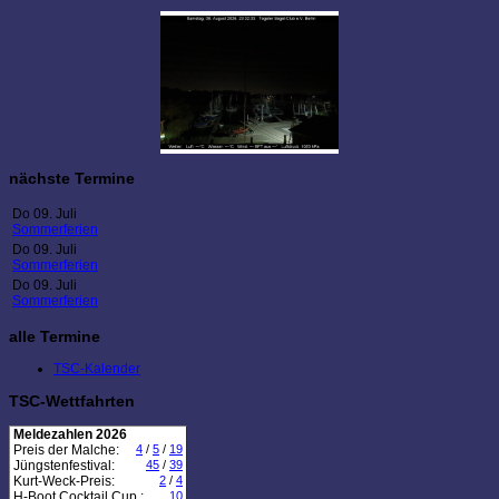
nächste Termine
Do 09. Juli
Sommerferien
Do 09. Juli
Sommerferien
Do 09. Juli
Sommerferien
alle Termine
TSC-Kalender
TSC-Wettfahrten
Meldezahlen 2026
Preis der Malche:
4
/
5
/
19
Jüngstenfestival:
45
/
39
Kurt-Weck-Preis:
2
/
4
H-Boot Cocktail Cup :
10