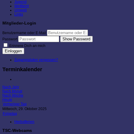
Jugend
Wettfahrt
Umwelt
Links
Mitglieder-Login
Benutzername oder E-Mail
Show Password
Passwort
Erinnere Dich an mich
Einloggen
Zugangsdaten vergessen?
Terminkalender
Nach Jahr
Nach Monat
Nach Woche
Heute
Vorheriger Tag
Mittwoch, 29. Oktober 2025
Folgetag
Herbstferien
TSC-Webcams