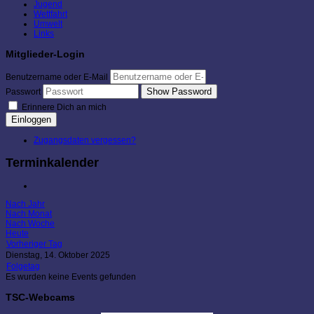
Jugend
Wettfahrt
Umwelt
Links
Mitglieder-Login
Benutzername oder E-Mail
Show Password
Passwort
Erinnere Dich an mich
Einloggen
Zugangsdaten vergessen?
Terminkalender
Nach Jahr
Nach Monat
Nach Woche
Heute
Vorheriger Tag
Dienstag, 14. Oktober 2025
Folgetag
Es wurden keine Events gefunden
TSC-Webcams