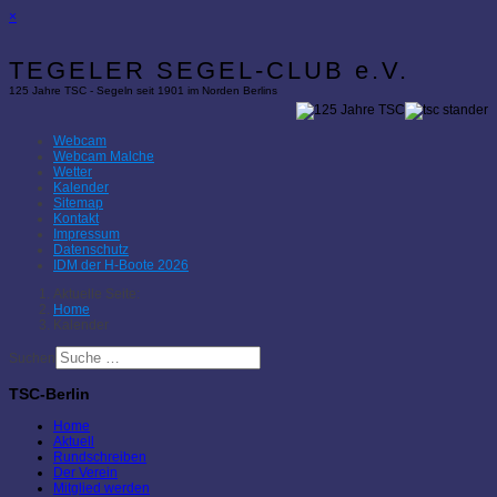
×
TEGELER SEGEL-CLUB e.V.
125 Jahre TSC - Segeln seit 1901 im Norden Berlins
Webcam
Webcam Malche
Wetter
Kalender
Sitemap
Kontakt
Impressum
Datenschutz
IDM der H-Boote 2026
Aktuelle Seite:
Home
Kalender
Suchen
TSC-Berlin
Home
Aktuell
Rundschreiben
Der Verein
Mitglied werden