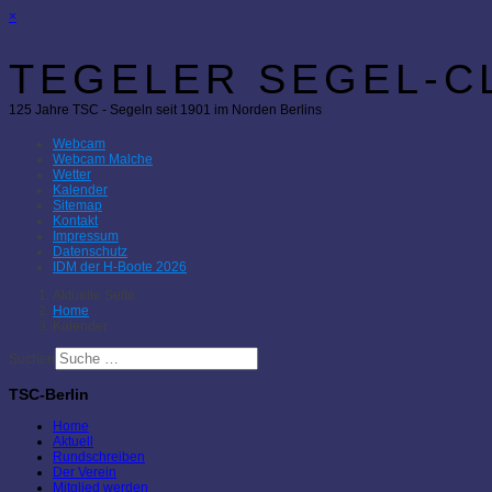
×
TEGELER SEGEL-CL
125 Jahre TSC - Segeln seit 1901 im Norden Berlins
Webcam
Webcam Malche
Wetter
Kalender
Sitemap
Kontakt
Impressum
Datenschutz
IDM der H-Boote 2026
Aktuelle Seite:
Home
Kalender
Suchen
TSC-Berlin
Home
Aktuell
Rundschreiben
Der Verein
Mitglied werden