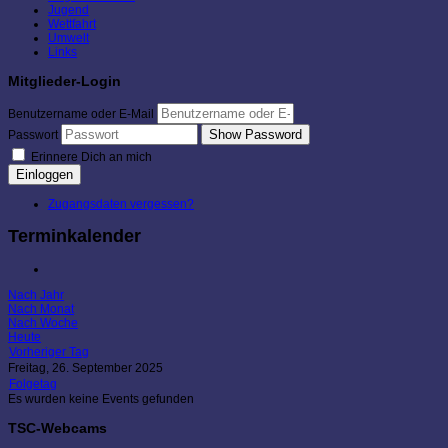
Jugend
Wettfahrt
Umwelt
Links
Mitglieder-Login
Benutzername oder E-Mail
Show Password
Passwort
Erinnere Dich an mich
Einloggen
Zugangsdaten vergessen?
Terminkalender
Nach Jahr
Nach Monat
Nach Woche
Heute
Vorheriger Tag
Freitag, 26. September 2025
Folgetag
Es wurden keine Events gefunden
TSC-Webcams