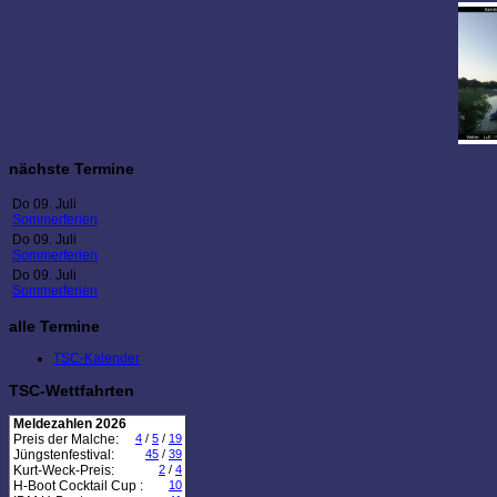
nächste Termine
Do 09. Juli
Sommerferien
Do 09. Juli
Sommerferien
Do 09. Juli
Sommerferien
alle Termine
TSC-Kalender
TSC-Wettfahrten
Meldezahlen 2026
Preis der Malche:
4
/
5
/
19
Jüngstenfestival:
45
/
39
Kurt-Weck-Preis:
2
/
4
H-Boot Cocktail Cup :
10