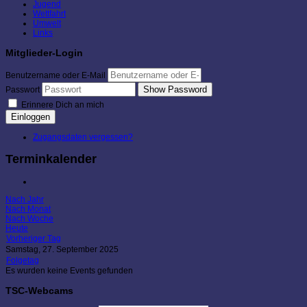
Jugend
Wettfahrt
Umwelt
Links
Mitglieder-Login
Benutzername oder E-Mail
Show Password
Passwort
Erinnere Dich an mich
Einloggen
Zugangsdaten vergessen?
Terminkalender
Nach Jahr
Nach Monat
Nach Woche
Heute
Vorheriger Tag
Samstag, 27. September 2025
Folgetag
Es wurden keine Events gefunden
TSC-Webcams