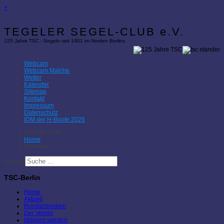
×
TEGELER SEGEL-CLUB e.V.
125 Jahre TSC - Segeln seit 1901 im Norden Berlins
Webcam
Webcam Malche
Wetter
Kalender
Sitemap
Kontakt
Impressum
Datenschutz
IDM der H-Boote 2026
Aktuelle Seite:
Home
Kalender
Suchen
TSC-Berlin
Home
Aktuell
Rundschreiben
Der Verein
Mitglied werden